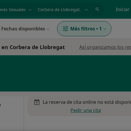
dad, enfermedad o nombre
p. ej. Madrid
Iniciar
Fechas disponibles
Más filtros
•
1
s en Corbera de Llobregat
Así organizamos los re
La reserva de cita online no está dispon
e
Pedir una cita