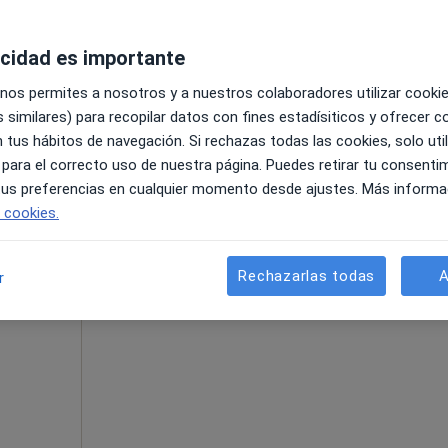
acidad es importante
 nos permites a nosotros y a nuestros colaboradores utilizar cooki
 similares) para recopilar datos con fines estadísiticos y ofrecer 
ra de Llobregat
•
Mapa
 tus hábitos de navegación. Si rechazas todas las cookies, solo uti
 para el correcto uso de nuestra página. Puedes retirar tu consenti
60 €
 tus preferencias en cualquier momento desde ajustes. Más informa
e cookies.
La reserva de cita online no está dispon
aez
Rechazarlas todas
A
r
Pedir una cita
 más