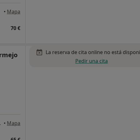
•
Mapa
70 €
La reserva de cita online no está dispon
ermejo
Pedir una cita
olins de Rei
•
Mapa
65 €