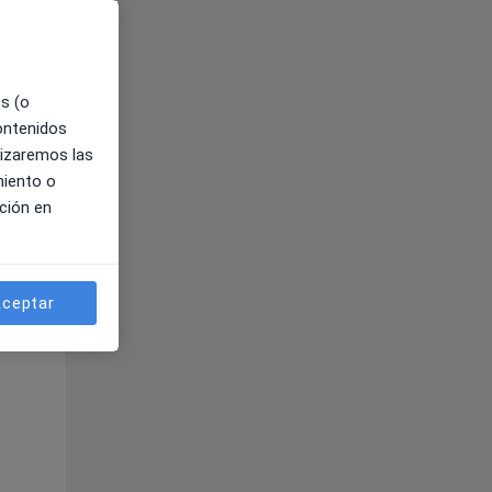
es (o
contenidos
lizaremos las
miento o
ción en
ible
ceptar