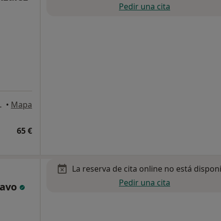
Pedir una cita
 Molins de Rei
•
Mapa
65 €
La reserva de cita online no está dispon
Pedir una cita
ravo