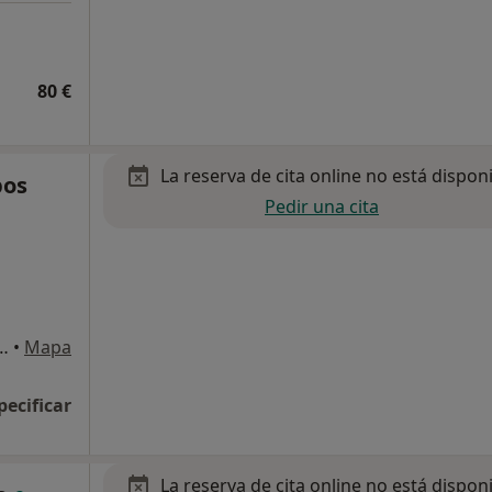
80 €
La reserva de cita online no está dispon
pos
Pedir una cita
s Comarcals, 1-3, Martorell
•
Mapa
pecificar
La reserva de cita online no está dispon