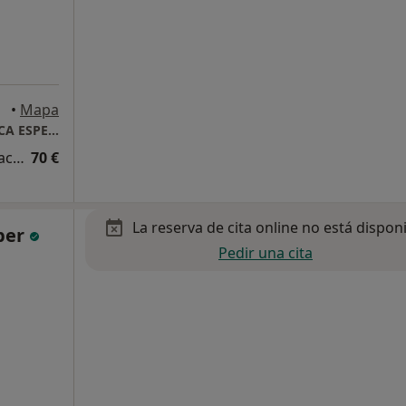
•
Mapa
CONNEXUS - CENTRO DE PSICOLOGÍA CLINICA ESPECIALIZADA
Acompañamiento a los hijos en la separación/divorcio
70 €
La reserva de cita online no está dispon
per
Pedir una cita