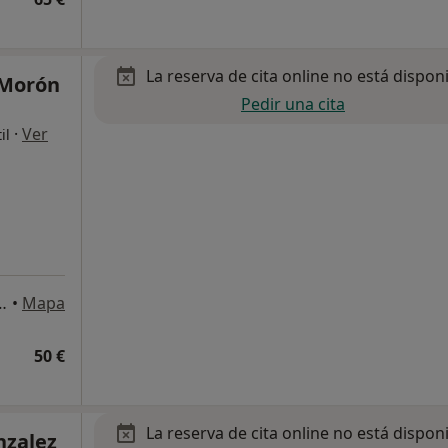
La reserva de cita online no está dispon
 Morón
Pedir una cita
·
Ver
il
, Sant Andreu de la Barca
•
Mapa
50 €
La reserva de cita online no está dispon
nzalez