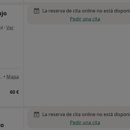
La reserva de cita online no está dispon
njo
Pedir una cita
·
Ver
il
Entlo, 4 piso, Barcelona
•
Mapa
60 €
La reserva de cita online no está dispon
Pedir una cita
ro