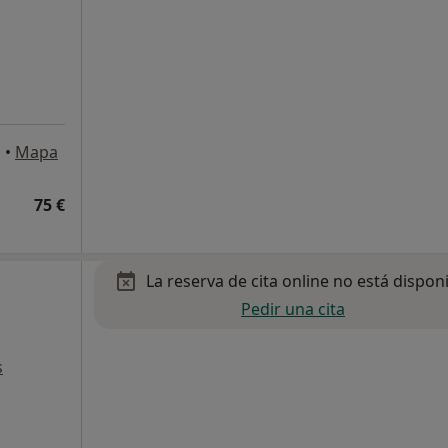
a
•
Mapa
75 €
La reserva de cita online no está dispon
Pedir una cita
s