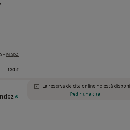
s
a
•
Mapa
120 €
La reserva de cita online no está dispon
Pedir una cita
éndez