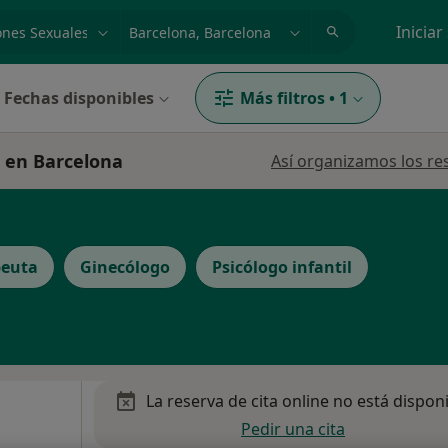
dad, enfermedad o nombre
p. ej. Madrid
Iniciar
Fechas disponibles
Más filtros
•
1
s en Barcelona
Así organizamos los re
peuta
Ginecólogo
Psicólogo infantil
La reserva de cita online no está dispon
Pedir una cita