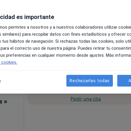
acidad es importante
 nos permites a nosotros y a nuestros colaboradores utilizar cooki
 similares) para recopilar datos con fines estadísiticos y ofrecer 
 tus hábitos de navegación. Si rechazas todas las cookies, solo uti
 para el correcto uso de nuestra página. Puedes retirar tu consenti
pa
 tus preferencias en cualquier momento desde ajustes. Más informa
e cookies.
55 €
Rechazarlas todas
A
r
La reserva de cita online no está dispon
Pedir una cita
as