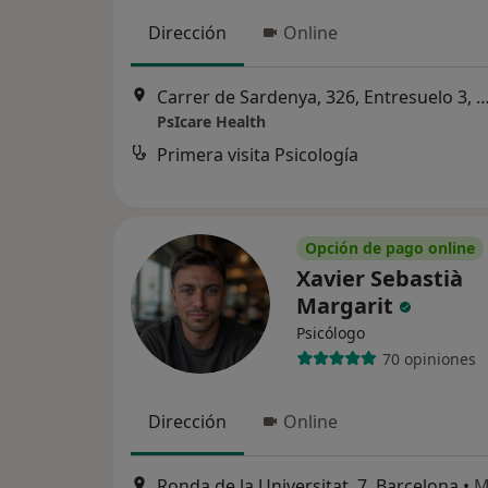
Dirección
Online
Carrer de Sardenya, 326, Entresuelo 3, B
PsIcare Health
Primera visita Psicología
Opción de pago online
Xavier Sebastià
Margarit
Psicólogo
70 opiniones
Dirección
Online
Ronda de la Universitat, 7, Barcelona
•
M