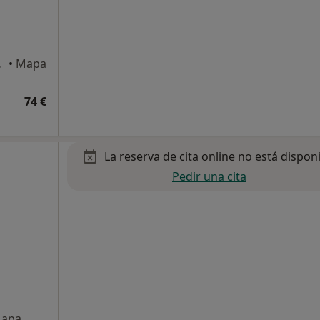
arcelona
•
Mapa
74 €
La reserva de cita online no está dispon
Pedir una cita
apa