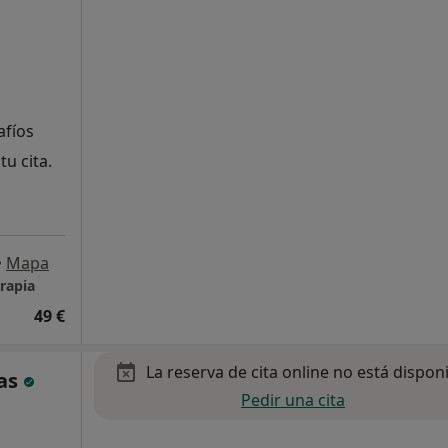
afíos
tu cita.
•
Mapa
erapia
49 €
La reserva de cita online no está dispon
bas
Pedir una cita