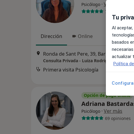
·
Ver más
Psicólogo
7 opiniones
Tu priv
Al aceptar,
tecnologías
Dirección
Online
basados en
necesarias
Ronda de Sant Pere, 39, Barcelona
•
Ma
actualizar
Consulta Privada - Luiza Rodrigues
Política d
Primera visita Psicología
Configura
Opción de pago online
Adriana Bastard
·
Ver más
Psicólogo
69 opiniones