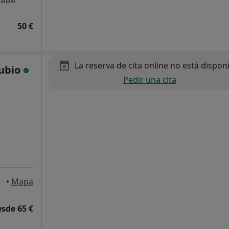
50 €
La reserva de cita online no está dispon
Rubio
Pedir una cita
•
Mapa
esde 65 €