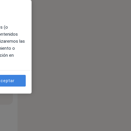
es (o
contenidos
lizaremos las
miento o
ción en
ceptar
ible