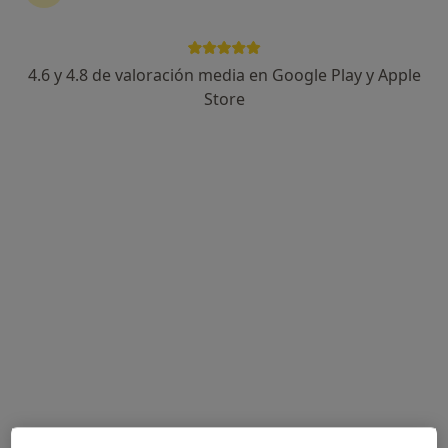
4.6 y 4.8 de valoración media en Google Play y Apple
Dra. Martha López Sanclemente
Store
·
Ver más
Ginecóloga
76 opiniones
Dirección
Online
Carrer de la Mare de Déu del Pilar 45, Cerdanyola del Vallès
•
Mapa
Diatros Cerdanyola
Primera visita Ginecología y Obstetricia
Servicio gratuito
Este especialista no ofrece reserva de cita online en esta dirección.
Pedir una cita