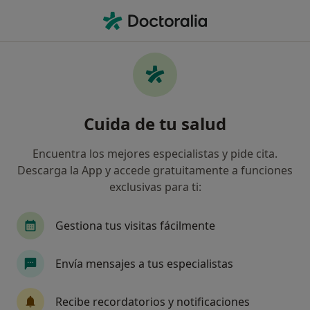
Men
Displasia Cervical • Sant Quirze del Vallès, Barcelona
Filtros
• 1
Seguro
Mapa
Especialistas en Displasia cervical en Sant
Cuida de tu salud
Quirze del Vallès
Así organizamos los resultados
Encuentra los mejores especialistas y pide cita.
Descarga la App y accede gratuitamente a funciones
exclusivas para ti:
¿Qué especialidad estás buscando?
Ginecólogo
Angiólogo y cirujano vascular
Gestiona tus visitas fácilmente
Envía mensajes a tus especialistas
Recibe recordatorios y notificaciones