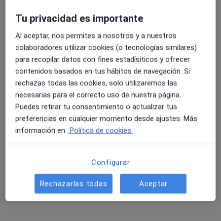
Tu privacidad es importante
Al aceptar, nos permites a nosotros y a nuestros
colaboradores utilizar cookies (o tecnologías similares)
para recopilar datos con fines estadísiticos y ofrecer
contenidos basados en tus hábitos de navegación. Si
Dra. Rosa Pérez Pastor
rechazas todas las cookies, solo utilizaremos las
·
Ver más
Ginecóloga
necesarias para el correcto uso de nuestra página.
225 opiniones
Puedes retirar tu consentimiento o actualizar tus
preferencias en cualquier momento desde ajustes. Más
Cl. Sant Jordi, 37-Bajos, Sant Cugat del Vallès
•
Mapa
información en
Política de cookies.
Centre Sanitari Can Mora
Colocación del DIU
Servicio gratuito
Configurar
Este especialista no ofrece reserva de cita online en esta dirección.
Rechazarlas todas
Aceptar
Pedir una cita