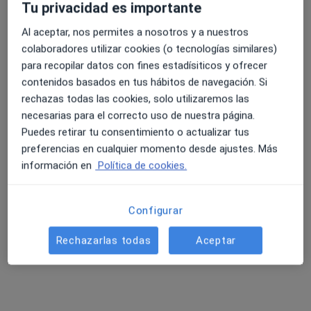
Tu privacidad es importante
Al aceptar, nos permites a nosotros y a nuestros
colaboradores utilizar cookies (o tecnologías similares)
4.6 y 4.8 de valoración media en Google Play y Apple
para recopilar datos con fines estadísiticos y ofrecer
Dr. Agustín Soto Díaz
Store
contenidos basados en tus hábitos de navegación. Si
·
Ver más
Dermatólogo
rechazas todas las cookies, solo utilizaremos las
207 opiniones
necesarias para el correcto uso de nuestra página.
C/ Doctor J. González Merlo s/n, Alcázar de San Juan
•
Mapa
Puedes retirar tu consentimiento o actualizar tus
Quirónsalud Clínica Alcázar
preferencias en cualquier momento desde ajustes. Más
Visita Dermatología
Precio sin especificar
información en
Política de cookies.
Este especialista no ofrece reserva de cita online en esta dirección.
Configurar
Pedir una cita
Rechazarlas todas
Aceptar