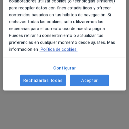
colaboradores utilizar cookies (o tecnologías similares)
Dr. Pablo Freitas Gómez
para recopilar datos con fines estadísiticos y ofrecer
Dentista
contenidos basados en tus hábitos de navegación. Si
Valencia
4.6 y 4.8 de valoración media en Google Play y Apple
rechazas todas las cookies, solo utilizaremos las
Store
necesarias para el correcto uso de nuestra página.
Puedes retirar tu consentimiento o actualizar tus
Hola, con esas indicaciones puede ser desde
preferencias en cualquier momento desde ajustes. Más
una leve inflamación hasta una infección, faltan
información en
Política de cookies.
muchos datos para poder realizar una
valoración correcta. Mi recomendación, acude a
tu médico…
Configurar
Rechazarlas todas
Aceptar
Hace dos días que se puso con dolor de
garganta y tiene los ganglios linfáticos muy
inflamados, y ahora le han en el cuello le han
salido como heriditas. Sé que tiene las
defensas muy…