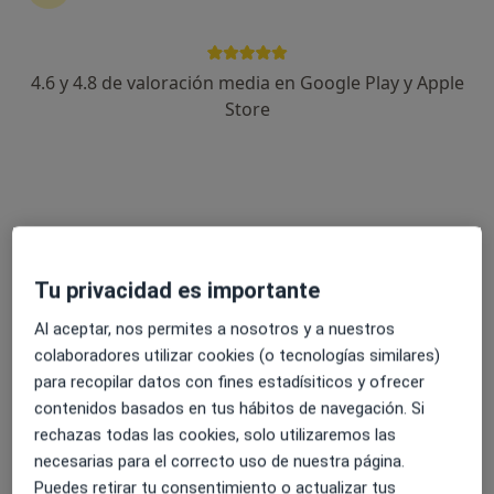
4.6 y 4.8 de valoración media en Google Play y Apple
Alejandro Delgado Bayon
Store
·
Ver más
Fisioterapeuta
38 opiniones
C. Artesanía 9, Mairena del Aljarafe
•
Mapa
CQ Investigación-Innovación Deportiva
Valoración inicial
desde 38 €
Tu privacidad es importante
Este especialista no ofrece reserva de cita online en esta dirección.
Al aceptar, nos permites a nosotros y a nuestros
Pedir una cita
colaboradores utilizar cookies (o tecnologías similares)
para recopilar datos con fines estadísiticos y ofrecer
contenidos basados en tus hábitos de navegación. Si
rechazas todas las cookies, solo utilizaremos las
necesarias para el correcto uso de nuestra página.
Puedes retirar tu consentimiento o actualizar tus