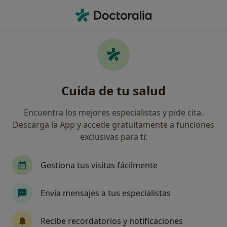
Men
Dolor En La Inserción Del Talón • Mairena del Aljarafe, Sevilla
Filtros
• 1
Seguro
Mapa
Especialistas en Dolor en la inserción del
Cuida de tu salud
talón en Mairena del Aljarafe
Así organizamos los resultados
Encuentra los mejores especialistas y pide cita.
Descarga la App y accede gratuitamente a funciones
exclusivas para ti:
¿Qué especialidad estás buscando?
Traumatólogo
Fisioterapeuta
Cardiólogo
Gestiona tus visitas fácilmente
Envía mensajes a tus especialistas
Recibe recordatorios y notificaciones