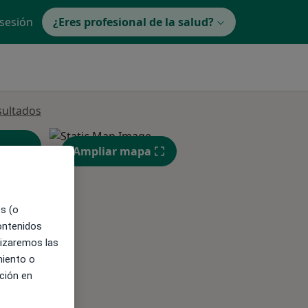
 sesión
¿Eres profesional de la salud?
sultados
Ampliar mapa
es (o
contenidos
ible
lizaremos las
miento o
ción en