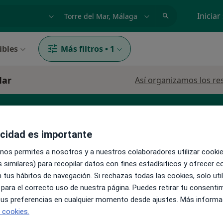
dad, enfermedad o nombre
p. ej. Madrid
Iniciar
ibles
Más filtros
•
1
Mar
Así organizamos los re
acidad es importante
 nos permites a nosotros y a nuestros colaboradores utilizar cooki
 similares) para recopilar datos con fines estadísiticos y ofrecer 
La reserva de cita online no está dispon
 tus hábitos de navegación. Si rechazas todas las cookies, solo uti
z Ruiz
Pedir una cita
 para el correcto uso de nuestra página. Puedes retirar tu consenti
 tus preferencias en cualquier momento desde ajustes. Más informa
e cookies.