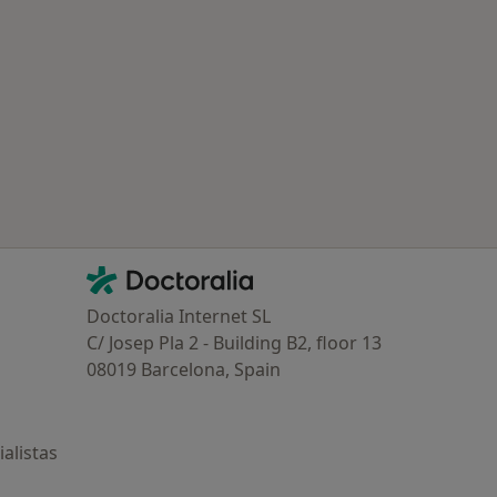
Contacto
Doctoralia - Página de inicio
Doctoralia Internet SL
C/ Josep Pla 2 - Building B2, floor 13
08019 Barcelona, Spain
alistas