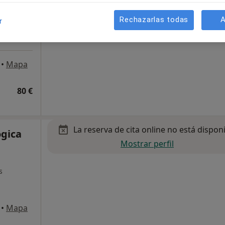
Rechazarlas todas
A
r
•
Mapa
80 €
La reserva de cita online no está dispon
ógica
Mostrar perfil
s
•
Mapa