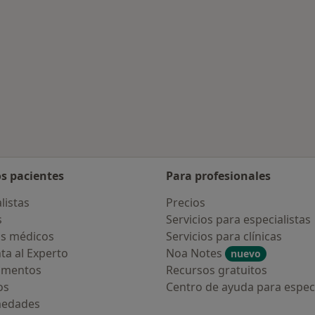
canas a Torre del Mar
os pacientes
Para profesionales
listas
Precios
s
Servicios para especialistas
s médicos
Servicios para clínicas
ta al Experto
Noa Notes
nuevo
amentos
Recursos gratuitos
os
Centro de ayuda para especi
medades