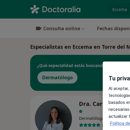
especiali
Consulta online
Fechas dispon
Especialistas en Eccema en Torre del 
¿Qué especialidad estás buscando?
Dermatólogo
Tu priv
Al aceptar,
tecnologías
basados en
Dra. Carmen Pére
necesarias
actualizar
·
Ver más
Dermatóloga
Política d
617 opiniones