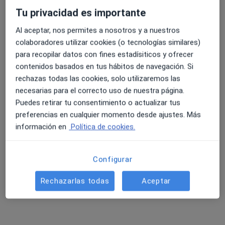
Tu privacidad es importante
Al aceptar, nos permites a nosotros y a nuestros
4.6 y 4.8 de valoración media en Google Play y Apple
colaboradores utilizar cookies (o tecnologías similares)
Store
para recopilar datos con fines estadísiticos y ofrecer
Dr. Jorge Bejarano Gandarilla
contenidos basados en tus hábitos de navegación. Si
·
Ver más
Cardiólogo
rechazas todas las cookies, solo utilizaremos las
83 opiniones
necesarias para el correcto uso de nuestra página.
Puedes retirar tu consentimiento o actualizar tus
Avenida de España 46-48 San Sebastian de los Reyes, San Sebastián de los Reyes
•
Mapa
preferencias en cualquier momento desde ajustes. Más
Clinica Madrid - San Sebastían de los Reyes
información en
Política de cookies.
Visita Cardiología
50 €
Este especialista no ofrece reserva de cita online en esta dirección.
Configurar
Pedir una cita
Rechazarlas todas
Aceptar