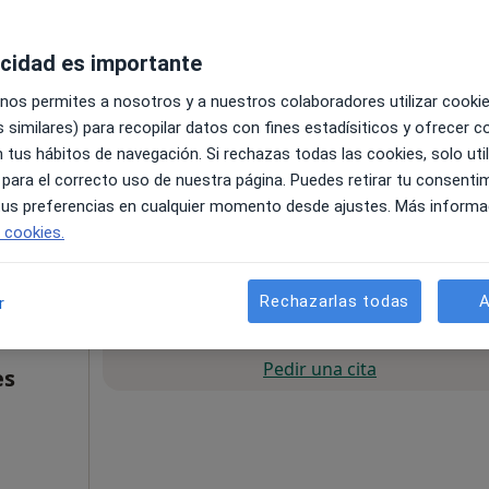
acidad es importante
 nos permites a nosotros y a nuestros colaboradores utilizar cooki
 similares) para recopilar datos con fines estadísiticos y ofrecer 
 tus hábitos de navegación. Si rechazas todas las cookies, solo uti
 para el correcto uso de nuestra página. Puedes retirar tu consenti
 tus preferencias en cualquier momento desde ajustes. Más informa
e cookies.
65 €
Rechazarlas todas
A
r
La reserva de cita online no está dispon
Pedir una cita
es