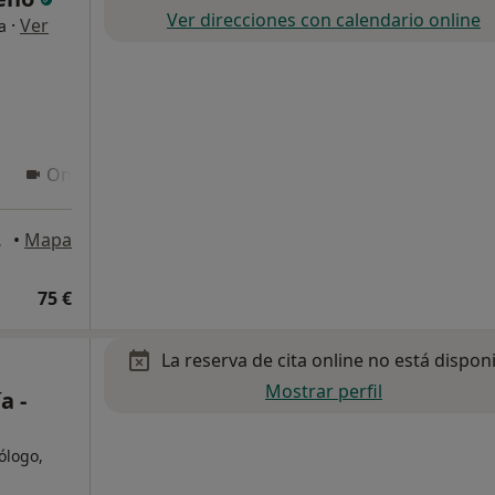
Ver direcciones con calendario online
·
Ver
a
Online 3
iamadrid
•
Mapa
75 €
La reserva de cita online no está dispon
Mostrar perfil
a -
cólogo,