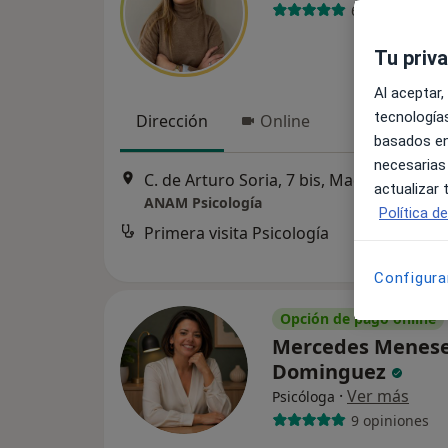
67 opiniones
Tu priv
Al aceptar,
tecnologías
Dirección
Online
basados en
necesarias
C. de Arturo Soria, 7 bis, Madrid
•
Mapa
actualizar
ANAM Psicología
Política d
Primera visita Psicología
Configura
Opción de pago online
Mercedes Menes
Dominguez
·
Ver más
Psicóloga
9 opiniones