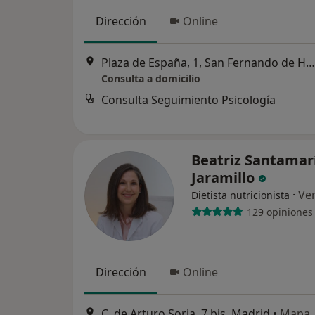
Dirección
Online
Plaza de España, 1, San Fernando de Henares
Consulta a domicilio
Consulta Seguimiento Psicología
Beatriz Santamar
Jaramillo
·
Ve
Dietista nutricionista
129 opiniones
Dirección
Online
C. de Arturo Soria, 7 bis, Madrid
•
Mapa