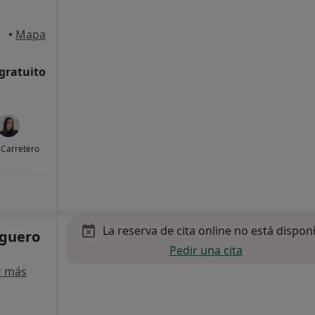
iamadrid
•
Mapa
 gratuito
 Carretero
La reserva de cita online no está dispon
lguero
Pedir una cita
r más