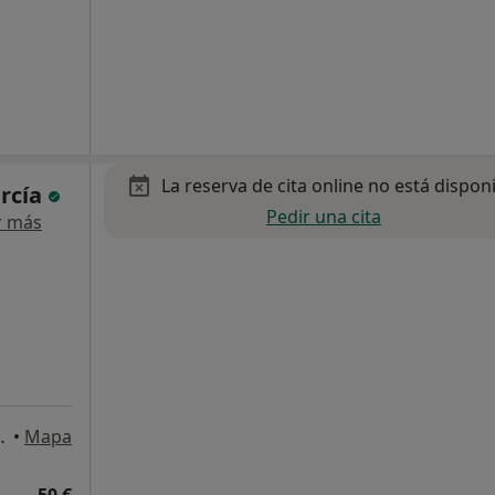
La reserva de cita online no está dispon
arcía
Pedir una cita
r más
 España 3, Coslada
•
Mapa