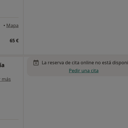
•
Mapa
65 €
La reserva de cita online no está dispon
ía
Pedir una cita
r más