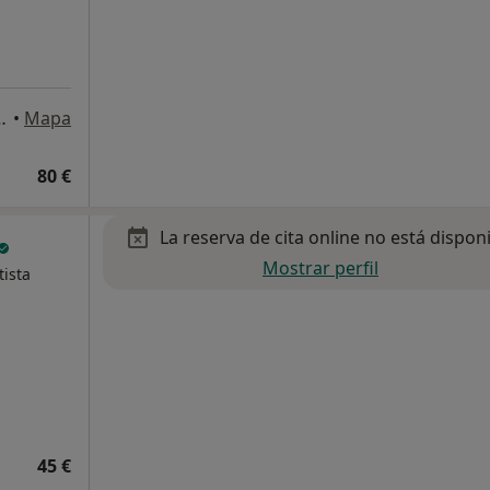
823 Coslada, Madrid, Coslada
•
Mapa
80 €
La reserva de cita online no está dispon
Mostrar perfil
ista
45 €