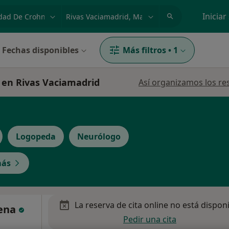
dad, enfermedad o nombre
p. ej. Madrid
Iniciar
Fechas disponibles
Más filtros
•
1
 en Rivas Vaciamadrid
Así organizamos los re
Logopeda
Neurólogo
más
La reserva de cita online no está dispon
Mena
Pedir una cita