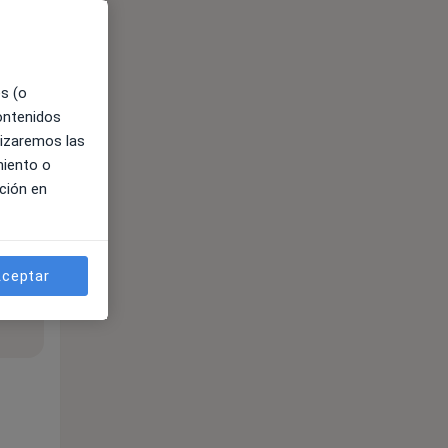
es (o
contenidos
lizaremos las
miento o
ción en
ceptar
ible