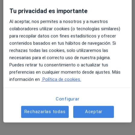
Tu privacidad es importante
Al aceptar, nos permites a nosotros y a nuestros
4.6 y 4.8 de valoración media en Google Play y Apple
colaboradores utilizar cookies (o tecnologías similares)
Daniel Torrejón Valenzuela
Store
para recopilar datos con fines estadísiticos y ofrecer
·
Ver más
Fisioterapeuta
contenidos basados en tus hábitos de navegación. Si
201 opiniones
rechazas todas las cookies, solo utilizaremos las
Ctra. Acceso Central Térmica 0 Edificio Azabache LOCAL 10, Los Barrios
•
Mapa
necesarias para el correcto uso de nuestra página.
ZOI Clínica Integral
Puedes retirar tu consentimiento o actualizar tus
Fisioterapia ecoguiada
40 €
preferencias en cualquier momento desde ajustes. Más
información en
Política de cookies.
Este especialista no ofrece reserva de cita online en esta dirección.
Pedir una cita
Configurar
Rechazarlas todas
Aceptar