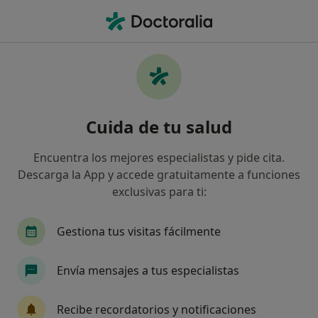
Men
Épulis • Vila-Seca, Tarragona
Filtros
• 1
Seguro
Mapa
Especialistas en Épulis en Vila-Seca
Cuida de tu salud
Así organizamos los resultados
Encuentra los mejores especialistas y pide cita.
Descarga la App y accede gratuitamente a funciones
¿Qué especialidad estás buscando?
exclusivas para ti:
Dentista
Dentista infantil
Gestiona tus visitas fácilmente
Envía mensajes a tus especialistas
Recibe recordatorios y notificaciones