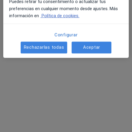
Puedes retirar tu consentimiento o actualizar tus
preferencias en cualquier momento desde ajustes. Más
información en
Política de cookies.
Dr. Juan Fernando Aragón Rizo
·
Ver más
Dentista
Configurar
139 opiniones
Avinguda de l'Alcalde Pere Molas 13 Local2 Bajos, Vila-Seca
•
Mapa
Rechazarlas todas
Aceptar
Clínica Dental Mediterránea Vila-Seca
Primera visita Odontología
Servicio gratuito
Este especialista no ofrece reserva de cita online en esta dirección.
Pedir una cita