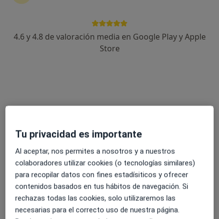
4.6 y 4.8 de valoración media en Google Play y Apple
Dra. Milana Shikova
Store
·
Ver más
Dentista
100 opiniones
Avinguda de l'Alcalde Pere Molas 13 Local2 Bajos, Vila-Seca
•
Mapa
Clínica Dental Mediterránea Vila-Seca
Primera visita Odontología
Servicio gratuito
Este especialista no ofrece reserva de cita online en esta dirección.
Tu privacidad es importante
Pedir una cita
Al aceptar, nos permites a nosotros y a nuestros
colaboradores utilizar cookies (o tecnologías similares)
para recopilar datos con fines estadísiticos y ofrecer
contenidos basados en tus hábitos de navegación. Si
rechazas todas las cookies, solo utilizaremos las
necesarias para el correcto uso de nuestra página.