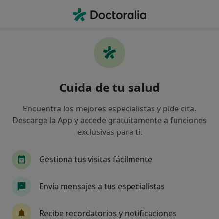
Men
Esguinces • Esplugues de Llobregat, Barcelona
Filtros
• 1
Seguro
Mapa
Especialistas en Esguinces en Esplugues de
Cuida de tu salud
Llobregat
Así organizamos los resultados
Encuentra los mejores especialistas y pide cita.
Descarga la App y accede gratuitamente a funciones
exclusivas para ti:
¿Qué especialidad estás buscando?
Fisioterapeuta
Osteópata
Acupuntor
Gestiona tus visitas fácilmente
Envía mensajes a tus especialistas
Recibe recordatorios y notificaciones