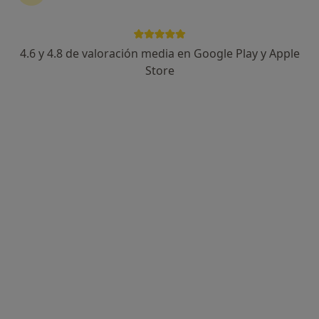
4.6 y 4.8 de valoración media en Google Play y Apple
Store
Opción de pago online
Arancha Trancho Alonso
·
Ver más
Fisioterapeuta
176 opiniones
La Creu 60 (baixos), Sant Just Desvern
•
Mapa
Physios, Centre de Fisioterapia i Rehabilitació Funcional
Primera visita fisioterapia
60 €
Este especialista no ofrece reserva de cita online en esta dirección.
Pedir una cita