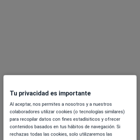
Opción de pago online
Àlex Lahiguera
·
Ver más
Fisioterapeuta
24 opiniones
La Creu 60 (baixos), Sant Just Desvern
•
Mapa
Physios, Centre de Fisioterapia i Rehabilitació Funcional
Primera visita fisioterapia
60 €
Tu privacidad es importante
Este especialista no ofrece reserva de cita online en esta dirección.
Al aceptar, nos permites a nosotros y a nuestros
colaboradores utilizar cookies (o tecnologías similares)
Pedir una cita
para recopilar datos con fines estadísiticos y ofrecer
contenidos basados en tus hábitos de navegación. Si
rechazas todas las cookies, solo utilizaremos las