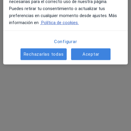
necesarias para el correcto uso de nuestra página.
Puedes retirar tu consentimiento o actualizar tus
preferencias en cualquier momento desde ajustes. Más
información en
Política de cookies.
Quim Solà
Configurar
·
Ver más
Fisioterapeuta
Rechazarlas todas
Aceptar
38 opiniones
C/Àngel Guimerà, 138, Esplugues de Llobregat
•
Mapa
Fisioterapia Zenfit
Visita Fisioterapia
35 €
Este especialista no ofrece reserva de cita online en esta dirección.
Pedir una cita