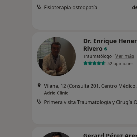
Fisioterapia-osteopatía
d
Dr. Enrique Hene
Rivero
·
Ver más
Traumatólogo
52 opiniones
Vilana, 12 (Consulta 2
Adrio Clinic
Gerard Pérez Ar