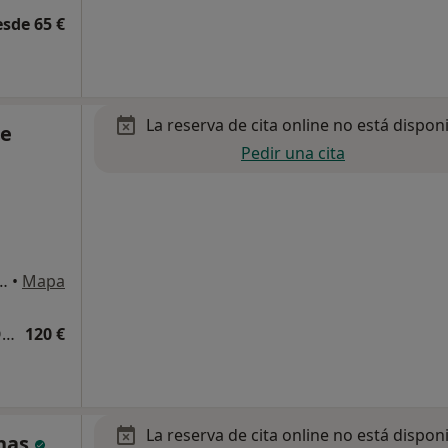
esde 65 €
La reserva de cita online no está dispon
re
Pedir una cita
01, Centro Médico Teknon), Barcelona
•
Mapa
Primera visita Traumatología y Cirugía Ortopédica
120 €
La reserva de cita online no está dispon
enas