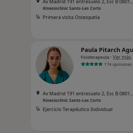
Av Madrid 191 entresuelo 2, Esc B 08014 Barcel
Kinesioclinic Sants-Les Corts
Primera visita Osteopatía
Paula Pitarch Ag
·
Ver más
Fisioterapeuta
174 opiniones
Av Madrid 191 entresuelo 2, Esc B 08014 Barcel
Kinesioclinic Sants-Les Corts
Ejercicio Terapéutico Individual