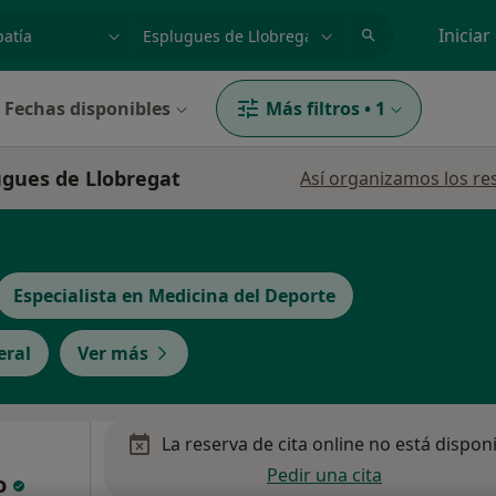
dad, enfermedad o nombre
p. ej. Madrid
Iniciar
Fechas disponibles
Más filtros
•
1
ugues de Llobregat
Así organizamos los re
Especialista en Medicina del Deporte
eral
Ver más
La reserva de cita online no está dispon
Pedir una cita
o