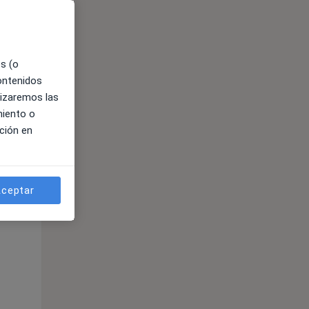
es (o
contenidos
lizaremos las
miento o
ción en
ible
ceptar