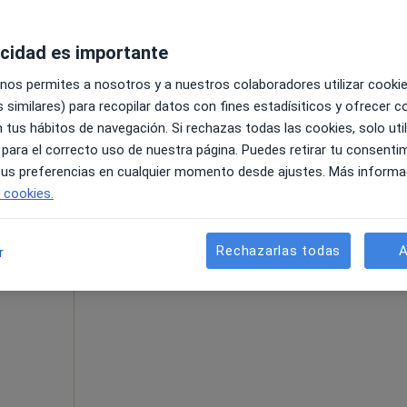
·
Ver
acidad es importante
 nos permites a nosotros y a nuestros colaboradores utilizar cooki
cala B Bajos Local 7, Barcelona
•
Mapa
 similares) para recopilar datos con fines estadísiticos y ofrecer 
 tus hábitos de navegación. Si rechazas todas las cookies, solo uti
60 €
 para el correcto uso de nuestra página. Puedes retirar tu consenti
 tus preferencias en cualquier momento desde ajustes. Más informa
e cookies.
La reserva de cita online no está dispon
lbo
Rechazarlas todas
A
r
Pedir una cita
·
Ver