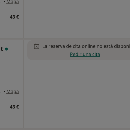
ona, Barcelona
•
Mapa
43 €
La reserva de cita online no está dispon
ut
Pedir una cita
ona, Barcelona
•
Mapa
43 €