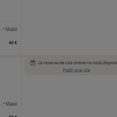
ona, Barcelona
•
Mapa
43 €
La reserva de cita online no está dispon
Pedir una cita
talet de Llobregat
•
Mapa