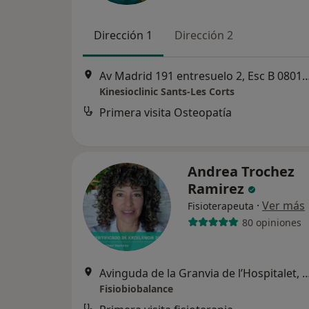
Dirección 1
Dirección 2
Av Madrid 191 entresuelo 2, Esc B 08014 Barcel
Kinesioclinic Sants-Les Corts
Primera visita Osteopatía
Andrea Trochez
Ramirez
·
Ver más
Fisioterapeuta
80 opiniones
Avinguda de la Granvia de l’Hospitalet, 8-10. 1º5 A, L'Hospi
Fisiobiobalance