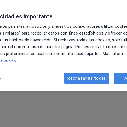
acidad es importante
 nos permites a nosotros y a nuestros colaboradores utilizar cooki
 similares) para recopilar datos con fines estadísiticos y ofrecer 
 tus hábitos de navegación. Si rechazas todas las cookies, solo uti
 para el correcto uso de nuestra página. Puedes retirar tu consenti
60 €
 tus preferencias en cualquier momento desde ajustes. Más informa
e cookies.
La reserva de cita online no está dispon
oreno
Rechazarlas todas
A
r
Pedir una cita