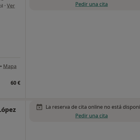
Pedir una cita
·
Ver
il
•
Mapa
60 €
La reserva de cita online no está dispon
López
Pedir una cita