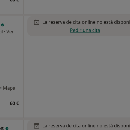
La reserva de cita online no está dispon
ó
Pedir una cita
·
Ver
il
•
Mapa
60 €
La reserva de cita online no está dispon
es