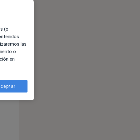
es (o
contenidos
lizaremos las
miento o
ción en
ible
ceptar