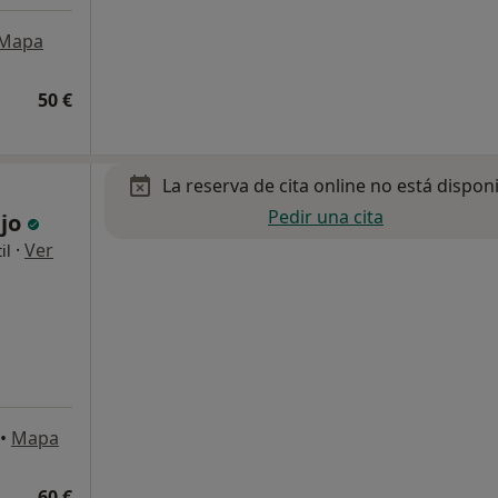
Mapa
50 €
La reserva de cita online no está dispon
Pedir una cita
ejo
·
Ver
il
•
Mapa
60 €