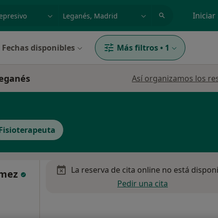
dad, enfermedad o nombre
p. ej. Madrid
Iniciar
Fechas disponibles
Más filtros
•
1
Leganés
Así organizamos los re
Fisioterapeuta
La reserva de cita online no está dispon
ómez
Pedir una cita