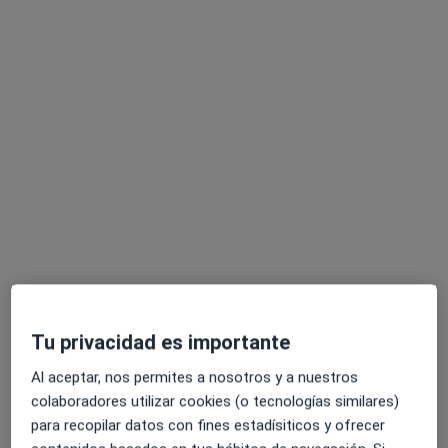
Pedir una cita
Alberto García Hompanera
·
Ver más
Psicólogo
20 opiniones
Tu privacidad es importante
Psicólogo
Psicoterapeuta
Al aceptar, nos permites a nosotros y a nuestros
colaboradores utilizar cookies (o tecnologías similares)
Ansiedad · Depresión · Terapia adultos y jóvenes
para recopilar datos con fines estadísiticos y ofrecer