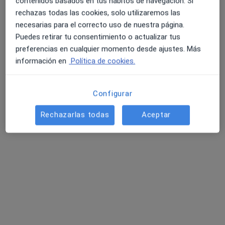
Dirección
Online
contenidos basados en tus hábitos de navegación. Si
rechazas todas las cookies, solo utilizaremos las
necesarias para el correcto uso de nuestra página.
Calle Parque de San Fernando, 3, Alcalá de Henares
•
Mapa
Puedes retirar tu consentimiento o actualizar tus
Alberto AG Psicológo
preferencias en cualquier momento desde ajustes. Más
Primera visita Psicología
60 €
información en
Política de cookies.
Este especialista no ofrece reserva de cita online en esta dirección.
Configurar
Pedir una cita
Rechazarlas todas
Aceptar
Tamara Gil García
·
Ver más
Psicóloga