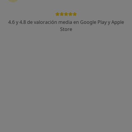
4.6 y 4.8 de valoración media en Google Play y Apple
Carlos Sánchez de la Torre
Store
·
Ver más
Psicólogo, Psicopedagogo
26 opiniones
Dirección
Online
Calle de Almazán, 4, Alcalá de Henares
•
Mapa
Carlos Sánchez Psicología 2
Consulta online
60 €
Este especialista no ofrece reserva de cita online en esta dirección.
Pedir una cita