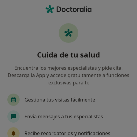
Men
Estado Depresivo • Alcalá de Henares, Madrid
Filtros
• 1
Mapa
Especialistas en Estado depresivo en Alcalá
Cuida de tu salud
de Henares
Así organizamos los resultados
Encuentra los mejores especialistas y pide cita.
Descarga la App y accede gratuitamente a funciones
exclusivas para ti:
¿Qué especialidad estás buscando?
Psicólogo
Psicólogo infantil
Logopeda
Gestiona tus visitas fácilmente
Envía mensajes a tus especialistas
Recibe recordatorios y notificaciones