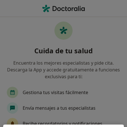
Men
Estenosis Aórtica • Valdemoro, Madrid
Filtros
• 1
Seguro
Mapa
Especialistas en Estenosis aórtica en
Cuida de tu salud
Valdemoro
Así organizamos los resultados
Encuentra los mejores especialistas y pide cita.
Descarga la App y accede gratuitamente a funciones
exclusivas para ti:
¿Qué especialidad estás buscando?
Cardiólogo
Alergólogo
Analista clínico
Gestiona tus visitas fácilmente
Envía mensajes a tus especialistas
Recibe recordatorios y notificaciones