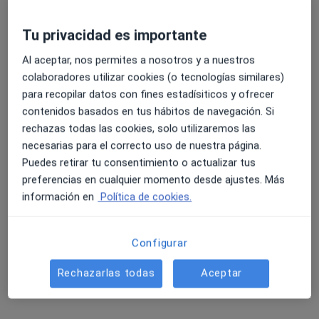
Tu privacidad es importante
4.6 y 4.8 de valoración media en Google Play y Apple
Al aceptar, nos permites a nosotros y a nuestros
Dr. Abraham López Ricardo
Store
colaboradores utilizar cookies (o tecnologías similares)
·
Ver más
Cardiólogo
para recopilar datos con fines estadísiticos y ofrecer
8 opiniones
contenidos basados en tus hábitos de navegación. Si
rechazas todas las cookies, solo utilizaremos las
Plaza de la Constitución 2-3., Valdemoro
•
Mapa
necesarias para el correcto uso de nuestra página.
Policlinica Valdemoro Plaza
Puedes retirar tu consentimiento o actualizar tus
Visita Cardiología
Precio sin especificar
preferencias en cualquier momento desde ajustes. Más
Este especialista no ofrece reserva de cita online en esta dirección.
información en
Política de cookies.
Pedir una cita
Configurar
Rechazarlas todas
Aceptar