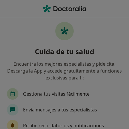
Men
Estomatitis Herpética • Las Palmas de Gran Canaria, Las Palmas
Filtros
• 1
Mapa
Especialistas en Estomatitis herpética en
Cuida de tu salud
Las Palmas de Gran Canaria
Así organizamos los resultados
Encuentra los mejores especialistas y pide cita.
Descarga la App y accede gratuitamente a funciones
exclusivas para ti:
¿Qué especialidad estás buscando?
Dentista
Gestiona tus visitas fácilmente
Envía mensajes a tus especialistas
Recibe recordatorios y notificaciones