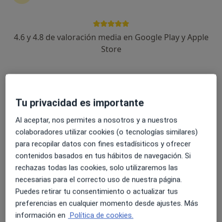
4.6 y 4.8 de valoración media en Google Play y Apple
Dra. Diana Tafache
Store
·
Ver más
Dentista
16 opiniones
Calle Fernando Guanarteme 120, Las Palmas de Gran Canaria
•
Mapa
Tu privacidad es importante
Gil Tafache Estudio Dental
Primera visita Odontología
30 €
Al aceptar, nos permites a nosotros y a nuestros
colaboradores utilizar cookies (o tecnologías similares)
Este especialista no ofrece reserva de cita online en esta dirección.
para recopilar datos con fines estadísiticos y ofrecer
Pedir una cita
contenidos basados en tus hábitos de navegación. Si
rechazas todas las cookies, solo utilizaremos las
necesarias para el correcto uso de nuestra página.
Puedes retirar tu consentimiento o actualizar tus
preferencias en cualquier momento desde ajustes. Más
información en
Política de cookies.