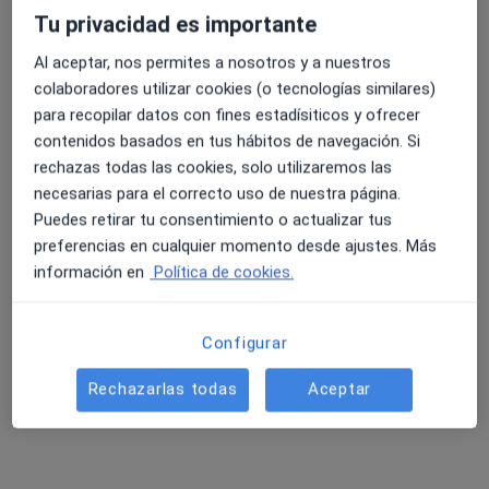
Tu privacidad es importante
Al aceptar, nos permites a nosotros y a nuestros
4.6 y 4.8 de valoración media en Google Play y Apple
colaboradores utilizar cookies (o tecnologías similares)
Dra. Mª Dolores Morales Lopez
Store
para recopilar datos con fines estadísiticos y ofrecer
·
Ver más
Oftalmóloga
contenidos basados en tus hábitos de navegación. Si
11 opiniones
rechazas todas las cookies, solo utilizaremos las
necesarias para el correcto uso de nuestra página.
Dirección 1
Dirección 2
Puedes retirar tu consentimiento o actualizar tus
preferencias en cualquier momento desde ajustes. Más
información en
Política de cookies.
Glorieta Doctor Félix Rodríguez Fue 1, Jerez de la Frontera
•
Mapa
Hospital San Juan Grande
Primera visita Oftalmología
123 €
Configurar
Este especialista no ofrece reserva de cita online en esta dirección.
Rechazarlas todas
Aceptar
Pedir una cita