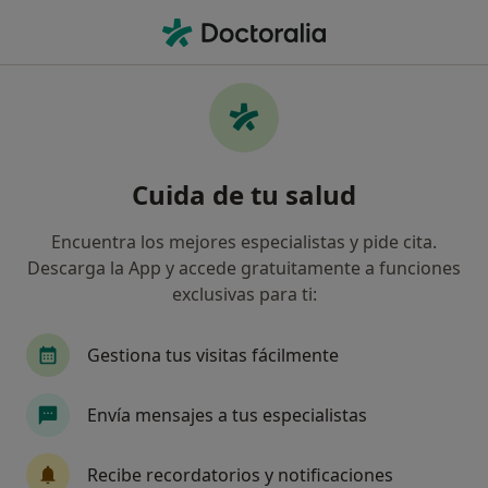
Men
Estrés • L Escala, Girona
Filtros
• 1
Mapa
Especialistas en Estrés en L'Escala
Cuida de tu salud
Así organizamos los resultados
Encuentra los mejores especialistas y pide cita.
Descarga la App y accede gratuitamente a funciones
¿Qué especialidad estás buscando?
exclusivas para ti:
Terapeuta complementario
Psicólogo
Psi
Gestiona tus visitas fácilmente
Envía mensajes a tus especialistas
Recibe recordatorios y notificaciones