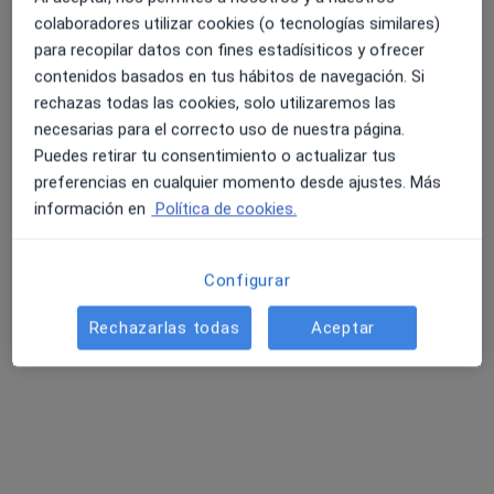
colaboradores utilizar cookies (o tecnologías similares)
para recopilar datos con fines estadísiticos y ofrecer
Miriam Robaudi
contenidos basados en tus hábitos de navegación. Si
rechazas todas las cookies, solo utilizaremos las
·
Ver más
Terapeuta complementario
necesarias para el correcto uso de nuestra página.
9 opiniones
Puedes retirar tu consentimiento o actualizar tus
Carrer de l'Ave Maria 29, L'Escala
•
Mapa
preferencias en cualquier momento desde ajustes. Más
4 Elements Wellness Medical Center
información en
Política de cookies.
Lomi Lomi (Masaje Hawaiano)
80 €
Este especialista no ofrece reserva de cita online en esta dirección.
Configurar
Pedir una cita
Rechazarlas todas
Aceptar