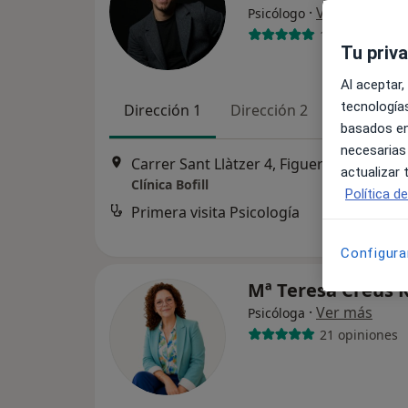
·
Ver más
Psicólogo
118 opiniones
Tu priv
Al aceptar,
tecnologías
Dirección 1
Dirección 2
Online
basados en
necesarias
Carrer Sant Llàtzer 4, Figueres
•
Mapa
actualizar
Clínica Bofill
Política d
Primera visita Psicología
Configura
Mª Teresa Creus 
·
Ver más
Psicóloga
21 opiniones