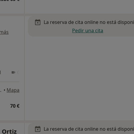
La reserva de cita online no está dispon
Pedir una cita
 más
1
Online 2
mènech 19, Figueres
•
Mapa
70 €
La reserva de cita online no está dispon
 Ortiz