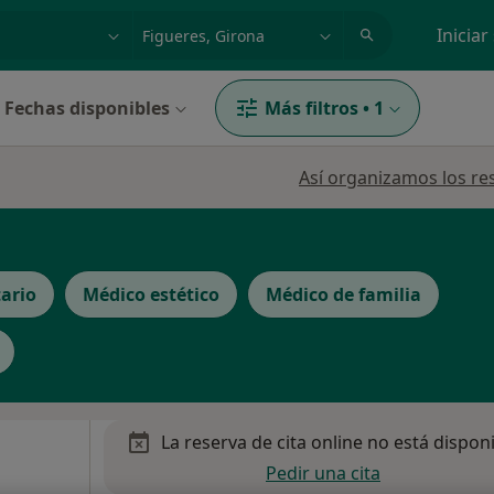
dad, enfermedad o nombre
p. ej. Madrid
Iniciar
Fechas disponibles
Más filtros
•
1
Así organizamos los re
ario
Médico estético
Médico de familia
La reserva de cita online no está dispon
Pedir una cita