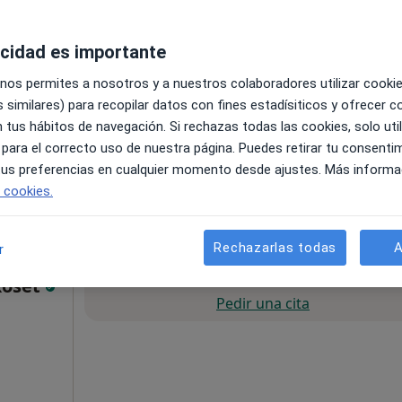
acidad es importante
 nos permites a nosotros y a nuestros colaboradores utilizar cooki
 similares) para recopilar datos con fines estadísiticos y ofrecer 
 tus hábitos de navegación. Si rechazas todas las cookies, solo uti
 para el correcto uso de nuestra página. Puedes retirar tu consenti
 tus preferencias en cualquier momento desde ajustes. Más informa
e cookies.
75 €
Rechazarlas todas
A
r
La reserva de cita online no está dispon
Roset
Pedir una cita