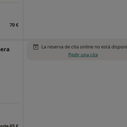
70 €
La reserva de cita online no está dispon
uera
Pedir una cita
esde 65 €