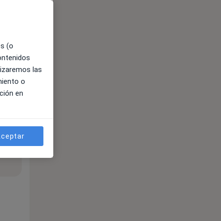
es (o
contenidos
lizaremos las
miento o
ción en
ceptar
ible