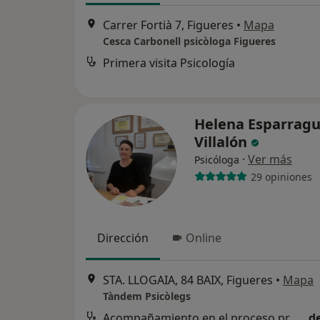
Carrer Fortià 7, Figueres
•
Mapa
Cesca Carbonell psicòloga Figueres
Primera visita Psicología
Helena Esparrag
Villalón
·
Ver más
Psicóloga
29 opiniones
Dirección
Online
STA. LLOGAIA, 84 BAIX, Figueres
•
Mapa
Tàndem Psicòlegs
Acompañamiento en el proceso profesional
d