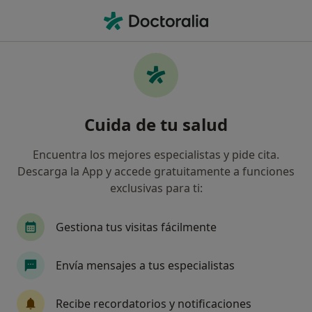
Men
Fascitis Plantar • Villanueva de Castellon, Valencia
Filtros
• 1
Mapa
Especialistas en Fascitis plantar en
Cuida de tu salud
Villanueva de Castellon
Así organizamos los resultados
Encuentra los mejores especialistas y pide cita.
Descarga la App y accede gratuitamente a funciones
exclusivas para ti:
¿Qué especialidad estás buscando?
Fisioterapeuta
Terapeuta complementario
Gestiona tus visitas fácilmente
Envía mensajes a tus especialistas
Recibe recordatorios y notificaciones