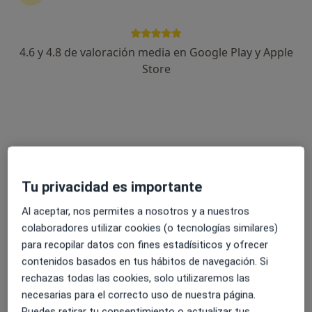
4.6 y 4.8 de valoración media en Google Play y Apple
Anabel Pastor Bris
Store
·
Ver más
Fisioterapeuta
17 opiniones
Dirección
Online
Calle de Franco, 10, Villanueva de Castellon
•
Mapa
Tu privacidad es importante
Avant Fisioterapia - Villanueva de Castelló
Al aceptar, nos permites a nosotros y a nuestros
Visita Fisioterapia
40 €
colaboradores utilizar cookies (o tecnologías similares)
Este especialista no ofrece reserva de cita online en esta dirección.
para recopilar datos con fines estadísiticos y ofrecer
contenidos basados en tus hábitos de navegación. Si
Pedir una cita
rechazas todas las cookies, solo utilizaremos las
necesarias para el correcto uso de nuestra página.
Puedes retirar tu consentimiento o actualizar tus