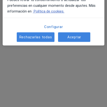
preferencias en cualquier momento desde ajustes. Más
información en
Política de cookies.
Configurar
Rechazarlas todas
Aceptar
Sergi Rodríguez Llorens
·
Ver más
Fisioterapeuta
40 opiniones
Dirección
Online
Calle de Franco, 10, Villanueva de Castellon
•
Mapa
Avant Fisioterapia - Villanueva de Castelló
Visita Fisioterapia
40 €
Este especialista no ofrece reserva de cita online en esta dirección.