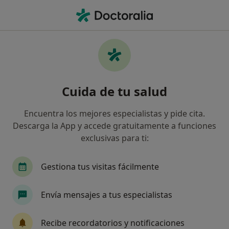
Men
Fascitis Plantar • Aldaia, Valencia
Filtros
• 1
Seguro
Mapa
Especialistas en Fascitis plantar en Aldaia
Cuida de tu salud
Así organizamos los resultados
Encuentra los mejores especialistas y pide cita.
Descarga la App y accede gratuitamente a funciones
¿Qué especialidad estás buscando?
exclusivas para ti:
Podólogo
Alergólogo
Cirujano general
Gestiona tus visitas fácilmente
Envía mensajes a tus especialistas
Recibe recordatorios y notificaciones