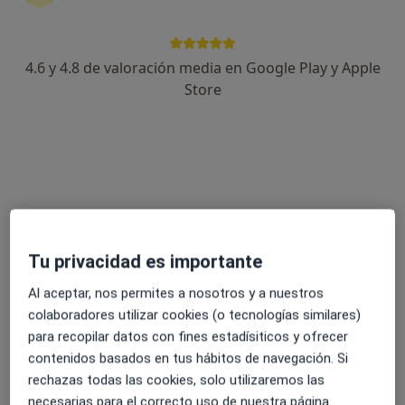
4.6 y 4.8 de valoración media en Google Play y Apple
Tania Alvarez
Store
·
Ver más
Podóloga
29 opiniones
Plaça de les Corts Valencianes 8b, Aldaia
•
Mapa
Tania Álvarez Miquel ( Tanymarfoot)
Primera visita Podología
30 €
Este especialista no ofrece reserva de cita online en esta dirección.
Tu privacidad es importante
Pedir una cita
Al aceptar, nos permites a nosotros y a nuestros
colaboradores utilizar cookies (o tecnologías similares)
para recopilar datos con fines estadísiticos y ofrecer
contenidos basados en tus hábitos de navegación. Si
rechazas todas las cookies, solo utilizaremos las
necesarias para el correcto uso de nuestra página.