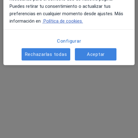
Puedes retirar tu consentimiento o actualizar tus
preferencias en cualquier momento desde ajustes. Más
información en
Política de cookies.
Andrea Tornal Coll
·
Ver más
Podóloga
391 opiniones
Configurar
Av al Vedat, 21-1o, Torrent
•
Mapa
Rechazarlas todas
Aceptar
Clínica Montecarlo
Primera visita Podología
desde 22 €
Este especialista no ofrece reserva de cita online en esta dirección.
Pedir una cita