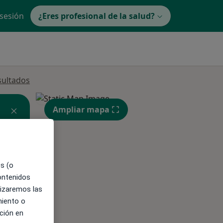
 sesión
¿Eres profesional de la salud?
sultados
Ampliar mapa
es (o
ible
contenidos
lizaremos las
miento o
ción en