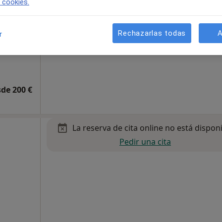
e cookies.
Rechazarlas todas
A
r
de 200 €
La reserva de cita online no está dispon
Pedir una cita