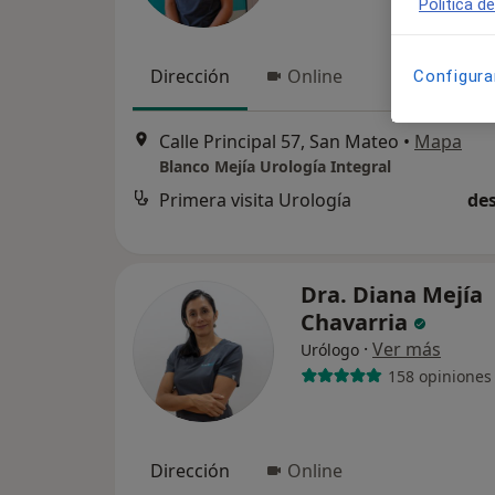
Política d
Dirección
Online
Configura
Calle Principal 57, San Mateo
•
Mapa
Blanco Mejía Urología Integral
Primera visita Urología
des
Dra. Diana Mejía
Chavarria
·
Ver más
Urólogo
158 opiniones
Dirección
Online