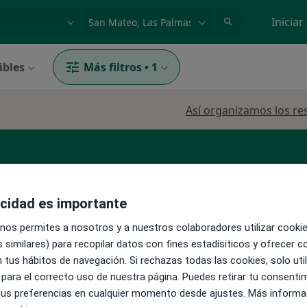
dad, enfermedad o nombre
p. ej. Madrid
Iniciar
ibles
Más filtros
•
1
Así organizamos los re
co general
acidad es importante
 nos permites a nosotros y a nuestros colaboradores utilizar cooki
La reserva de cita online no está dispon
o Diez
 similares) para recopilar datos con fines estadísiticos y ofrecer 
Pedir una cita
 tus hábitos de navegación. Si rechazas todas las cookies, solo uti
 para el correcto uso de nuestra página. Puedes retirar tu consenti
 tus preferencias en cualquier momento desde ajustes. Más informa