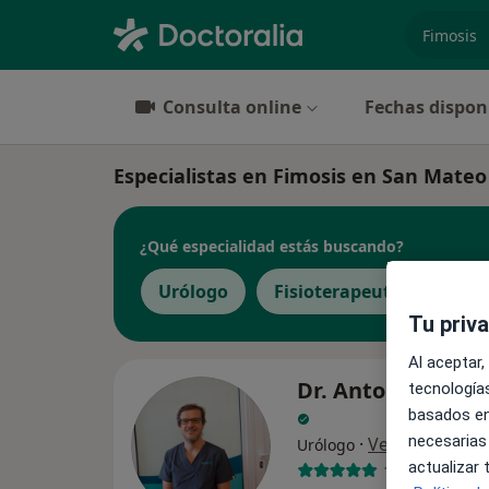
especiali
Consulta online
Fechas dispon
Especialistas en Fimosis en San Mateo
¿Qué especialidad estás buscando?
Urólogo
Fisioterapeuta
Médi
Tu priv
Al aceptar,
Dr. Antonio Blanc
tecnologías
basados en
necesarias
·
Ver más
Urólogo
actualizar
156 opiniones