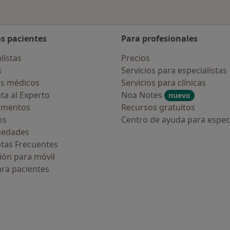
os pacientes
Para profesionales
listas
Precios
s
Servicios para especialistas
s médicos
Servicios para clínicas
ta al Experto
Noa Notes
nuevo
amentos
Recursos gratuitos
os
Centro de ayuda para especi
medades
tas Frecuentes
ión para móvil
ara pacientes