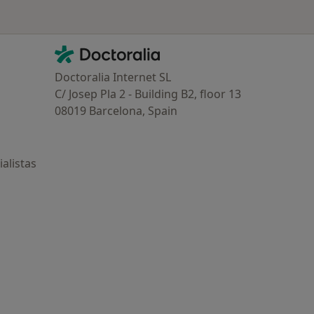
Contacto
Doctoralia - Página de inicio
Doctoralia Internet SL
C/ Josep Pla 2 - Building B2, floor 13
08019 Barcelona, Spain
alistas