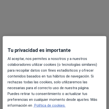
María Teresa Aguirre Bonnet
·
Ver más
Psicóloga, Psicóloga infantil
Tu privacidad es importante
78 opiniones
Al aceptar, nos permites a nosotros y a nuestros
Dirección
Online
colaboradores utilizar cookies (o tecnologías similares)
para recopilar datos con fines estadísiticos y ofrecer
contenidos basados en tus hábitos de navegación. Si
Plaza Calvo Sotelo 15 Segundo A, Los Arenales del Sol
•
Mapa
rechazas todas las cookies, solo utilizaremos las
Psicologos Bonnet - Alicante
necesarias para el correcto uso de nuestra página.
Primera visita Psicología
desde 50 €
Puedes retirar tu consentimiento o actualizar tus
Este especialista no ofrece reserva de cita online en esta dirección.
preferencias en cualquier momento desde ajustes. Más
información en
Política de cookies.