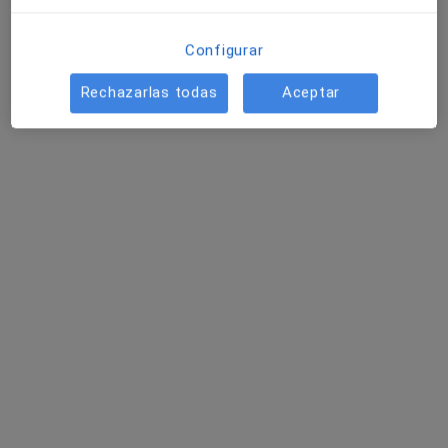
Pedir una cita
Configurar
Rechazarlas todas
Aceptar
Diana Ruiz Trigueros
·
Ver más
Psicóloga infantil, Psicóloga
8 opiniones
Dirección
Online
Carrer María de Maeztu 10 Edificio Elche Coworking, Elx
•
Mapa
Lda. Diana Ruiz Trigueros,Psicología Conciencia Elche
Primera visita Psicología Infantil
desde 50 €