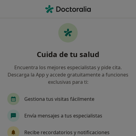
Men
Fobias Escolares • Alicante, Alicante
Filtros
• 1
Seguro
Mapa
Especialistas en Fobias escolares en
Cuida de tu salud
Alicante
Así organizamos los resultados
Encuentra los mejores especialistas y pide cita.
Descarga la App y accede gratuitamente a funciones
exclusivas para ti:
¿Qué especialidad estás buscando?
Psicólogo infantil
Psicólogo
Pediatra
Gestiona tus visitas fácilmente
Envía mensajes a tus especialistas
Recibe recordatorios y notificaciones