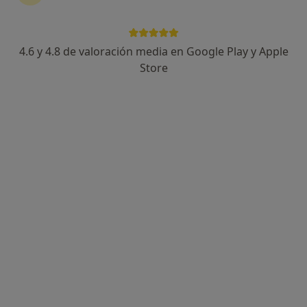
4.6 y 4.8 de valoración media en Google Play y Apple
Sara Hernández de Pascual
Store
·
Ver más
Psicóloga, Psicóloga infantil
101 opiniones
Dirección
Online
Av. General Marvá 19, Alicante
•
Mapa
Cuida de ti Psicología
Primera visita Psicología
60 €
Este especialista no ofrece reserva de cita online en esta dirección.
Pedir una cita