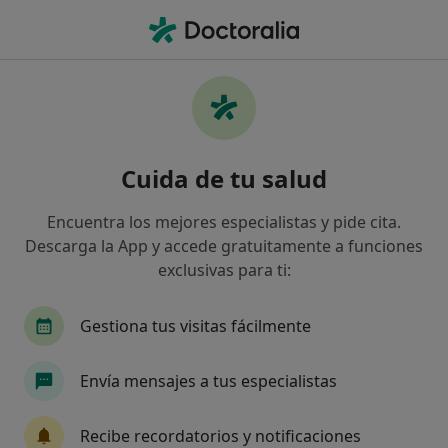
Men
Fobias • Sagunto Sagunt, Valencia
Filtros
• 1
Mapa
Especialistas en Fobias en Sagunto/Sagunt
Cuida de tu salud
Así organizamos los resultados
Encuentra los mejores especialistas y pide cita.
Descarga la App y accede gratuitamente a funciones
¿Qué especialidad estás buscando?
exclusivas para ti:
Psicólogo
Psicólogo infantil
Gestiona tus visitas fácilmente
Envía mensajes a tus especialistas
Recibe recordatorios y notificaciones