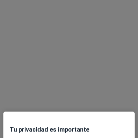
Pedir una cita
Dra. Clara Aparicio
·
Ver
Psicóloga, Psicóloga infantil, Terapeuta complementaria
más
120 opiniones
Dirección
Online
Tu privacidad es importante
Calle Menéndez Pelayo, 20, Puerto de Sagunto
•
Mapa
Consulta presencial Clara Aparicio