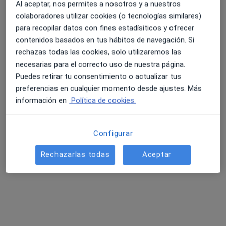
Al aceptar, nos permites a nosotros y a nuestros
Consulta online
60 €
colaboradores utilizar cookies (o tecnologías similares)
para recopilar datos con fines estadísiticos y ofrecer
Este especialista no ofrece reserva de cita online en esta dirección.
contenidos basados en tus hábitos de navegación. Si
Pedir una cita
rechazas todas las cookies, solo utilizaremos las
necesarias para el correcto uso de nuestra página.
Puedes retirar tu consentimiento o actualizar tus
preferencias en cualquier momento desde ajustes. Más
información en
Política de cookies.
Configurar
Rechazarlas todas
Aceptar
Davinia Pla Vidal
·
Ver más
Psicóloga
34 opiniones
Dirección
Online