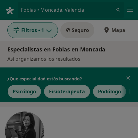
Men
Fobias • Moncada, Valencia
Filtros
• 1
Seguro
Mapa
Especialistas en Fobias en Moncada
Así organizamos los resultados
¿Qué especialidad estás buscando?
Psicólogo
Fisioterapeuta
Podólogo
G