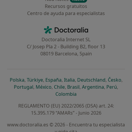
Recursos gratuitos
Centro de ayuda para especialistas
Contacto
Doctoralia - Página de inicio
Doctoralia Internet SL
C/ Josep Pla 2 - Building B2, floor 13
08019 Barcelona, Spain
se abre en una nueva pestaña
se abre en una nueva pestaña
se abre en una nueva pestaña
se abre en una nueva pes
se abre en 
se a
Polska
,
Türkiye
,
España
,
Italia
,
Deutschland
,
Česko
,
se abre en una nueva pestaña
se abre en una nueva pestaña
se abre en una nueva pestaña
se abre en una nueva p
se abre en 
se abr
Portugal
,
México
,
Chile
,
Brasil
,
Argentina
,
Perú
,
se abre en una nueva pe
Colombia
REGLAMENTO (EU) 2022/2065 (DSA) art. 24:
15.395.179 “AMARs” - Junio 2026
www.doctoralia.es © 2026 - Encuentra tu especialista
y pide cita