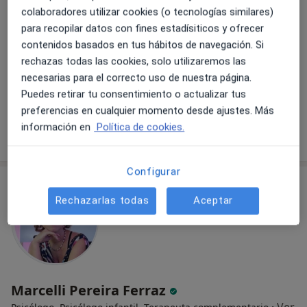
Dirección
Online
colaboradores utilizar cookies (o tecnologías similares)
para recopilar datos con fines estadísiticos y ofrecer
Calle Noria 2, bajo, Betera
•
Mapa
contenidos basados en tus hábitos de navegación. Si
MP CONTIGO
rechazas todas las cookies, solo utilizaremos las
necesarias para el correcto uso de nuestra página.
Consulta online
50 €
Puedes retirar tu consentimiento o actualizar tus
Este especialista no ofrece reserva de cita online en esta dirección.
preferencias en cualquier momento desde ajustes. Más
información en
Política de cookies.
Pedir una cita
Configurar
Rechazarlas todas
Aceptar
Marcelli Pereira Ferraz