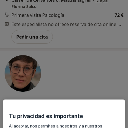
Florina Salcu
Primera visita Psicología
72 €
Este especialista no ofrece reserva de cita online en esta dirección.
Pedir una cita
Davinia Pla Vidal
·
Ver más
Psicóloga
Tu privacidad es importante
34 opiniones
Al aceptar, nos permites a nosotros y a nuestros