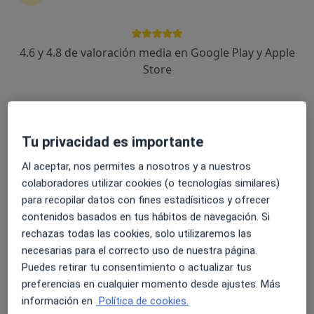
4.6 y 4.8 de valoración media en Google Play y Apple
Dra. Anna Carreras Castañer
Store
·
Ver más
Traumatóloga
17 opiniones
Dirección
Online
Tu privacidad es importante
Al aceptar, nos permites a nosotros y a nuestros
Carrer de Santa Maria 21, Sant Cugat del Vallès
•
Mapa
colaboradores utilizar cookies (o tecnologías similares)
We Woman Excellence
para recopilar datos con fines estadísiticos y ofrecer
Primera visita Traumatología y Cirugía Ortopédica
150 €
contenidos basados en tus hábitos de navegación. Si
rechazas todas las cookies, solo utilizaremos las
Este especialista no ofrece reserva de cita online en esta dirección.
necesarias para el correcto uso de nuestra página.
Puedes retirar tu consentimiento o actualizar tus
Pedir una cita
preferencias en cualquier momento desde ajustes. Más
información en
Política de cookies.