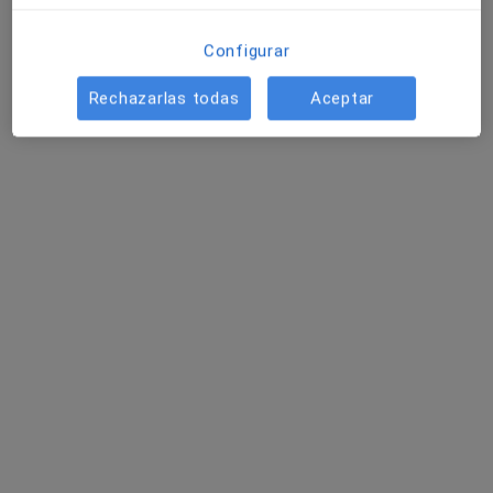
Configurar
Rechazarlas todas
Aceptar
Dr. Sergi Barrera-Ochoa
·
Ver más
Traumatólogo
38 opiniones
Dirección
Online
Carrer de Pedro i Pons, 1, Sant Cugat del Vallès
•
Mapa
Institut de la Mà
Primera visita Traumatología y Cirugía Ortopédica
200 €
Este especialista no ofrece reserva de cita online en esta dirección.