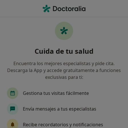
Men
Fractura De Muñeca • Sant Cugat del Vallès, Barcelona
Filtros
• 1
Seguro
Mapa
Especialistas en Fractura de muñeca en
Cuida de tu salud
Sant Cugat del Vallès
Así organizamos los resultados
Encuentra los mejores especialistas y pide cita.
Descarga la App y accede gratuitamente a funciones
exclusivas para ti:
¿Qué especialidad estás buscando?
Traumatólogo
Digestólogo
Dermatólogo
Gestiona tus visitas fácilmente
Envía mensajes a tus especialistas
Recibe recordatorios y notificaciones