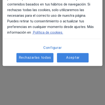
contenidos basados en tus hábitos de navegación. Si
rechazas todas las cookies, solo utilizaremos las
necesarias para el correcto uso de nuestra página.
4.6 y 4.8 de valoración media en Google Play y Apple
Dr. José David Fernández Arias
Puedes retirar tu consentimiento o actualizar tus
Store
·
Ver más
Endocrino
preferencias en cualquier momento desde ajustes. Más
43 opiniones
información en
Política de cookies.
Diabetes y Nuevas Tecnologías .
Hipercolesterolemias complejas.
Configurar
Desnutrición y Obesidad.
Rechazarlas todas
Aceptar
Dirección 1
Dirección 2
Online
Calle Andalucía, número 12, Melilla
•
Mapa
AIDCOR
Primera visita Endocrinología
90 €
Este especialista no ofrece reserva de cita online en esta dirección.