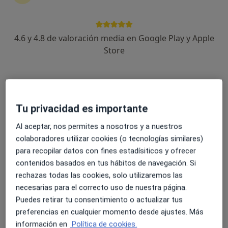
4.6 y 4.8 de valoración media en Google Play y Apple
Dr. Danilo Rodriguez Lopez
Store
·
Ver más
Urólogo
6 opiniones
Dirección 1
Dirección 2
Dirección 3
Tu privacidad es importante
Al aceptar, nos permites a nosotros y a nuestros
Plaça de Manuel Corachán 4, Barcelona
•
Mapa
colaboradores utilizar cookies (o tecnologías similares)
Clínica Corachan
para recopilar datos con fines estadísiticos y ofrecer
Primera visita Urología
150 €
contenidos basados en tus hábitos de navegación. Si
Este especialista no ofrece reserva de cita online en esta dirección.
rechazas todas las cookies, solo utilizaremos las
necesarias para el correcto uso de nuestra página.
Pedir una cita
Puedes retirar tu consentimiento o actualizar tus
preferencias en cualquier momento desde ajustes. Más
información en
Política de cookies.