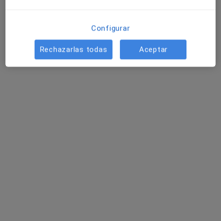
Configurar
Rechazarlas todas
Aceptar
Clínica Corachan
·
Ver más
Alergólogo, Analista clínico, Patólogo
1134 opiniones
Plaça de Manuel Corachán 4, Barcelona
•
Mapa
Clínica Corachan
Visitas sucesivas Tratamiento del Dolor
desde 60 €
Mostrar más servicios
Dr. Albert Miralles
Dra. Andrea Alvarez
Dr. Marc Crego
Cassina
Roger
Tapias