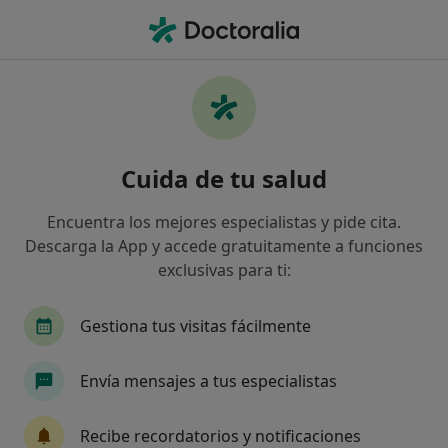
Men
Hematospermia • Cornellà de Llobregat, Barcelona
Filtros
• 1
Seguro
Mapa
Especialistas en Hematospermia en
Cuida de tu salud
Cornellà de Llobregat
Así organizamos los resultados
Encuentra los mejores especialistas y pide cita.
Descarga la App y accede gratuitamente a funciones
exclusivas para ti:
¿Qué especialidad estás buscando?
Urólogo
Alergólogo
Angiólogo y cirujano
Gestiona tus visitas fácilmente
Envía mensajes a tus especialistas
Recibe recordatorios y notificaciones