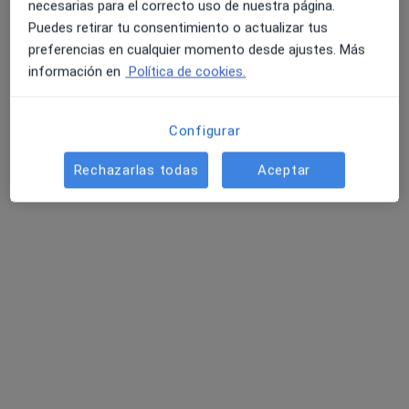
necesarias para el correcto uso de nuestra página.
Puedes retirar tu consentimiento o actualizar tus
preferencias en cualquier momento desde ajustes. Más
información en
Política de cookies.
Dr. Luis Miguel Bernal García
Neurocirujano
Configurar
87 opiniones
Rechazarlas todas
Aceptar
Dirección 1
Dirección 2
Dirección 3
Avda. de Pardaleras, 58, Badajoz
•
Mapa
Neuroclínica Méndez Berenguer
Este especialista no ofrece reserva de cita online en esta dirección.
Pedir una cita