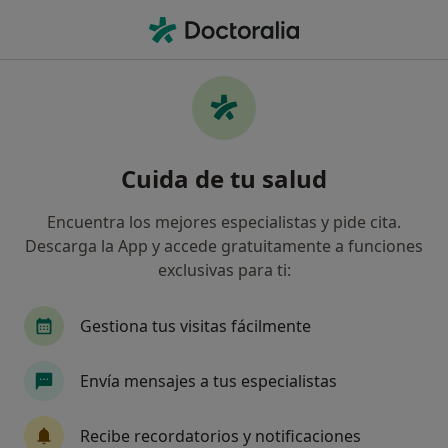
Men
Hidrocefalia • Badajoz, Badajoz
Filtros
• 1
Seguro
Mapa
Especialistas en Hidrocefalia en Badajoz
Cuida de tu salud
Así organizamos los resultados
Encuentra los mejores especialistas y pide cita.
Descarga la App y accede gratuitamente a funciones
¿Qué especialidad estás buscando?
exclusivas para ti:
Neurocirujano
Psiquiatra
Alergólogo
Gestiona tus visitas fácilmente
Envía mensajes a tus especialistas
Recibe recordatorios y notificaciones