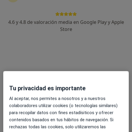
4.6 y 4.8 de valoración media en Google Play y Apple
Neuroclínica Méndez Berenguer
Store
·
Ver más
Neurocirujano, Neurólogo, Psiquiatra
186 opiniones
Avda. de Pardaleras, 58, Badajoz
•
Mapa
Neuroclínica Méndez Berenguer
Primera visita Neurología
Precio sin especificar
Mostrar más servicios
Ningún profesional de este centro tiene citas disponibles
Tu privacidad es importante
Mostrar perfil
Al aceptar, nos permites a nosotros y a nuestros
colaboradores utilizar cookies (o tecnologías similares)
para recopilar datos con fines estadísiticos y ofrecer
contenidos basados en tus hábitos de navegación. Si
rechazas todas las cookies, solo utilizaremos las