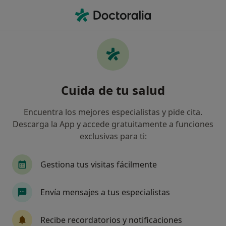
Men
Hipertensión Inducida Por Fármacos • Sant Cugat del Vallès, Barcelona
Filtros
• 1
Seguro
Mapa
Especialistas en Hipertensión inducida por
Cuida de tu salud
fármacos en Sant Cugat del Vallès
Así organizamos los resultados
Encuentra los mejores especialistas y pide cita.
Descarga la App y accede gratuitamente a funciones
exclusivas para ti:
¿Qué especialidad estás buscando?
Cardiólogo
Internista
Gestiona tus visitas fácilmente
Envía mensajes a tus especialistas
Recibe recordatorios y notificaciones