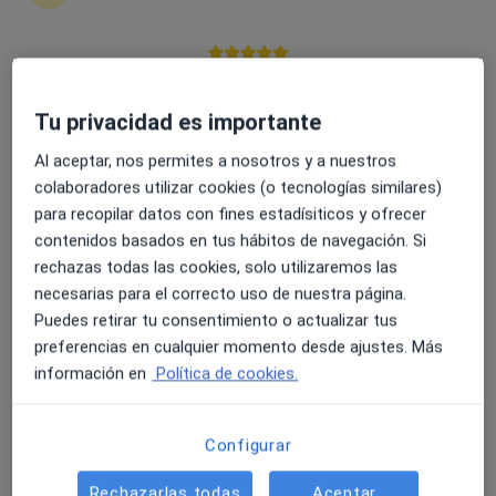
4.6 y 4.8 de valoración media en Google Play y Apple
Dr. Pedro Ramon Pérez Fuentes
Store
Tu privacidad es importante
Cardiólogo
Al aceptar, nos permites a nosotros y a nuestros
80 opiniones
colaboradores utilizar cookies (o tecnologías similares)
Rambla del Celler 129, Sant Cugat del Vallès
•
Mapa
para recopilar datos con fines estadísiticos y ofrecer
Societat Cardiológica Catalana
contenidos basados en tus hábitos de navegación. Si
Primera visita Cardiología
100 €
rechazas todas las cookies, solo utilizaremos las
necesarias para el correcto uso de nuestra página.
Este especialista no ofrece reserva de cita online en esta dirección.
Puedes retirar tu consentimiento o actualizar tus
Pedir una cita
preferencias en cualquier momento desde ajustes. Más
información en
Política de cookies.
Configurar
Rechazarlas todas
Aceptar