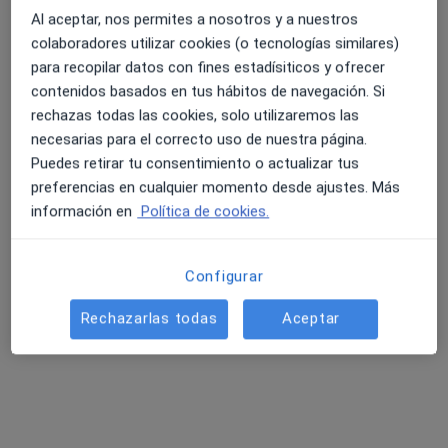
Al aceptar, nos permites a nosotros y a nuestros
colaboradores utilizar cookies (o tecnologías similares)
para recopilar datos con fines estadísiticos y ofrecer
4.6 y 4.8 de valoración media en Google Play y Apple
contenidos basados en tus hábitos de navegación. Si
Dra. Diana Mejía Chavarria
Store
rechazas todas las cookies, solo utilizaremos las
·
Ver más
Urólogo
necesarias para el correcto uso de nuestra página.
158 opiniones
Puedes retirar tu consentimiento o actualizar tus
preferencias en cualquier momento desde ajustes. Más
Dirección
Online
información en
Política de cookies.
Calle Principal 57, San Mateo
•
Mapa
Configurar
Blanco Mejía Urología Integral
Primera visita Urología
200 €
Rechazarlas todas
Aceptar
Este especialista no ofrece reserva de cita online en esta dirección.
Pedir una cita