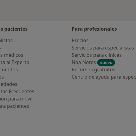
os pacientes
Para profesionales
listas
Precios
s
Servicios para especialistas
s médicos
Servicios para clínicas
ta al Experto
Noa Notes
nuevo
amentos
Recursos gratuitos
os
Centro de ayuda para especi
medades
tas Frecuentes
ión para móvil
ara pacientes