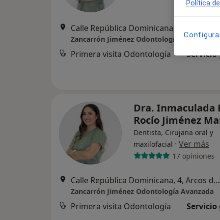
Política d
Calle República Dominicana, 4, Arcos de la Frontera
Configura
Zancarrón Jiménez Odontología Avanzada
Primera visita Odontología
Servicio
Dra. Inmaculada 
Rocío Jiménez Ma
Dentista, Cirujana oral y
·
Ver más
maxilofacial
17 opiniones
Calle República Dominicana, 4, Arcos de la Frontera
Zancarrón Jiménez Odontología Avanzada
Primera visita Odontología
Servicio