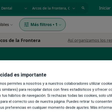
dad, enfermedad o nombre
p. ej. Madrid
Iniciar
ibles
Más filtros
•
1
rcos de la Frontera
Así organizamos los re
cial
acidad es importante
 nos permites a nosotros y a nuestros colaboradores utilizar cooki
La reserva de cita online no está dispon
 similares) para recopilar datos con fines estadísiticos y ofrecer 
Pedir una cita
 tus hábitos de navegación. Si rechazas todas las cookies, solo uti
 para el correcto uso de nuestra página. Puedes retirar tu consenti
 tus preferencias en cualquier momento desde ajustes. Más informa