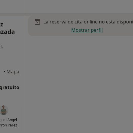
La reserva de cita online no está dispon
z
Mostrar perfil
nzada
l,
•
Mapa
 gratuito
iguel Angel
rron Perez