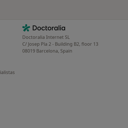
Contacto
Doctoralia - Página de inicio
Doctoralia Internet SL
C/ Josep Pla 2 - Building B2, floor 13
08019 Barcelona, Spain
alistas