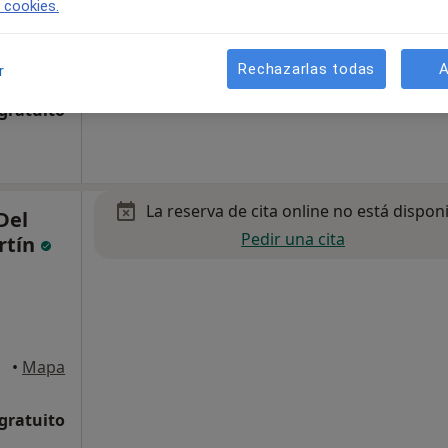
e cookies.
•
Mapa
Rechazarlas todas
A
r
 gratuito
La reserva de cita online no está dispon
Del
Pedir una cita
rtín
•
Mapa
 gratuito