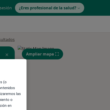
 sesión
¿Eres profesional de la salud?
sultados
Ampliar mapa
es (o
ible
contenidos
lizaremos las
miento o
ción en