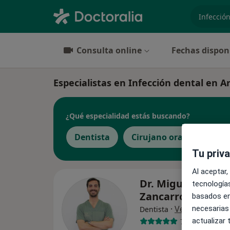
especiali
Consulta online
Fechas dispon
Especialistas en Infección dental en A
¿Qué especialidad estás buscando?
Dentista
Cirujano oral y maxilofa
Tu priv
Al aceptar,
Dr. Miguel Angel
tecnologías
Zancarron Perez
basados en
·
Ver más
necesarias
Dentista
actualizar
7 opiniones