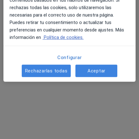
contenidos basados en tus hábitos de navegación. Si
rechazas todas las cookies, solo utilizaremos las
necesarias para el correcto uso de nuestra página.
Puedes retirar tu consentimiento o actualizar tus
PSICODENT Psicología y Odontología
preferencias en cualquier momento desde ajustes. Más
·
Ver más
Fisioterapeuta, Logopeda, Dentista
información en
Política de cookies.
96 opiniones
Calle Callejoncillo (Plaza Mayor), 2, bajo, Chiclana de la Frontera
•
Mapa
Configurar
PSICODENT Psicología y Odontología
Rechazarlas todas
Aceptar
Primera visita Odontología
Servicio gratuito
Mostrar más servicios
Paula Sánchez
Sergio de la Cruz
Laura Montero
Colomé
Gómez
Acosta
Ver todos los especialistas (4)
Ningún profesional de este centro tiene citas disponibles