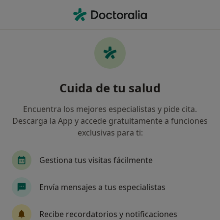
Men
Infección Dental • Chiclana de la Frontera, Cádiz
Filtros
• 1
Mapa
Especialistas en Infección dental en
Cuida de tu salud
Chiclana de la Frontera
Así organizamos los resultados
Encuentra los mejores especialistas y pide cita.
Descarga la App y accede gratuitamente a funciones
exclusivas para ti:
¿Qué especialidad estás buscando?
Dentista
Fisioterapeuta
Logopeda
O
Gestiona tus visitas fácilmente
Envía mensajes a tus especialistas
Recibe recordatorios y notificaciones