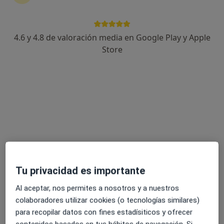
4.6 y 4.8 de valoración media en Google Play y Apple
Laura Montero Acosta
Store
·
Ver más
Dentista
69 opiniones
Calle Callejoncillo (Plaza Mayor), 2, bajo, Chiclana de la Frontera
•
Mapa
PSICODENT Psicología y Odontología
Primera visita Odontología
Servicio gratuito
Este especialista no ofrece reserva de cita online en esta dirección.
Pedir una cita
Tu privacidad es importante
Al aceptar, nos permites a nosotros y a nuestros
colaboradores utilizar cookies (o tecnologías similares)
para recopilar datos con fines estadísiticos y ofrecer