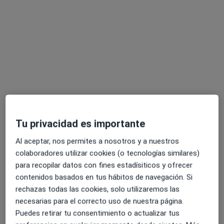
Clínica Matrioska
·
Ver más
Dermatólogo, Fisioterapeuta, Ginecólogo
221 opiniones
C. Santiago Ramon y Cajal 9, Cartagena
•
Mapa
Clínica Matrioska
Visita Dermatología
75 €
Tu privacidad es importante
Mostrar más servicios
Al aceptar, nos permites a nosotros y a nuestros
colaboradores utilizar cookies (o tecnologías similares)
para recopilar datos con fines estadísiticos y ofrecer
Dra. María Tobalina
contenidos basados en tus hábitos de navegación. Si
Sáenz
rechazas todas las cookies, solo utilizaremos las
Ningún profesional de este centro tiene citas disponibles
necesarias para el correcto uso de nuestra página.
Puedes retirar tu consentimiento o actualizar tus
Mostrar perfil