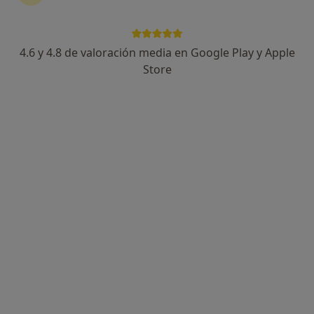
4.6 y 4.8 de valoración media en Google Play y Apple
Dr. Santiago Martínez Menchón
Store
·
Ver más
Dentista
243 opiniones
Calle San Francisco 3, 1ºA, Cartagena
•
Mapa
Clínica Dental Santiago
Primera visita Odontología
Servicio gratuito
Este especialista no ofrece reserva de cita online en esta dirección.
Pedir una cita