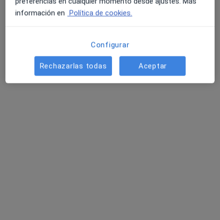
preferencias en cualquier momento desde ajustes. Más
información en
Política de cookies.
Configurar
Rechazarlas todas
Aceptar
Esther Rodriguez
·
Ver más
Dentista
27 opiniones
Dirección
Online
C/ Jorge Juan 20. 1°B, Cartagena
•
Mapa
Dental&Rodríguez
Primera visita Odontología
desde 50 €