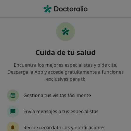
Men
Infección Dental • La Union, Murcia
Filtros
• 1
Seguro
Mapa
Especialistas en Infección dental en La
Cuida de tu salud
Union
Así organizamos los resultados
Encuentra los mejores especialistas y pide cita.
Descarga la App y accede gratuitamente a funciones
exclusivas para ti:
¿Qué especialidad estás buscando?
Dentista
Ginecólogo
Médico general
Gestiona tus visitas fácilmente
Envía mensajes a tus especialistas
Recibe recordatorios y notificaciones