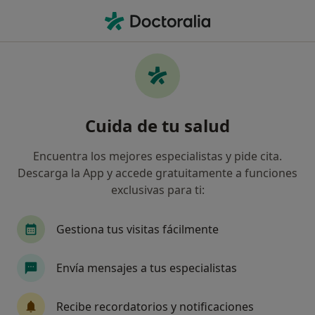
Men
Infecciones De La Glándula Salival • Mislata, Valencia
Filtros
• 1
Seguro
Mapa
Especialistas en Infecciones de la glándula
Cuida de tu salud
salival en Mislata
Así organizamos los resultados
Encuentra los mejores especialistas y pide cita.
Descarga la App y accede gratuitamente a funciones
exclusivas para ti:
¿Qué especialidad estás buscando?
Otorrino
Médico estético
Médico de famil
Gestiona tus visitas fácilmente
Envía mensajes a tus especialistas
Recibe recordatorios y notificaciones