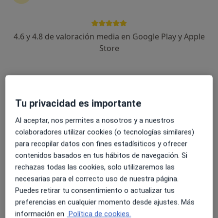
4.6 y 4.8 de valoración media en Google Play y Apple
Dr. Luis Lemus
Store
·
Ver más
Otorrino
153 opiniones
Dirección
Online
Tu privacidad es importante
Al aceptar, nos permites a nosotros y a nuestros
Calle del Emparrado 3, Mislata
•
Mapa
colaboradores utilizar cookies (o tecnologías similares)
Policlínica SERMESA-MISLATA
para recopilar datos con fines estadísiticos y ofrecer
Primera visita Otorrinolaringología
120 €
contenidos basados en tus hábitos de navegación. Si
Este especialista no ofrece reserva de cita online en esta dirección.
rechazas todas las cookies, solo utilizaremos las
necesarias para el correcto uso de nuestra página.
Pedir una cita
Puedes retirar tu consentimiento o actualizar tus
preferencias en cualquier momento desde ajustes. Más
información en
Política de cookies.