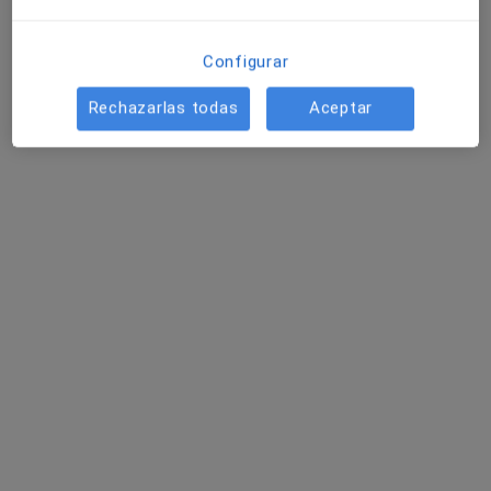
Configurar
Rechazarlas todas
Aceptar
Dra. Elsa Raydan Moreno
·
Ver más
Médica general
6 opiniones
Calle Pintor Sorolla 1, Aldaia
•
Mapa
Corpo_Dent
Primera visita Medicina General
70 €
Este especialista no ofrece reserva de cita online en esta dirección.
Pedir una cita