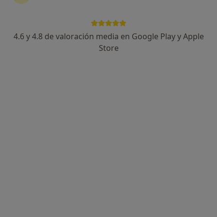
4.6 y 4.8 de valoración media en Google Play y Apple
Dra. Margely Morales Arca
Store
·
Ver más
Ginecóloga
612 opiniones
Rúa de Santiago de Guayaquil 7, Santiago de Compostela
•
Mapa
Ipo Salud - Escuela de Mamás
Primera visita Ginecología y Obstetricia
desde 120 €
Este especialista no ofrece reserva de cita online en esta dirección.
Pedir una cita