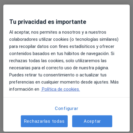
Tu privacidad es importante
Dra. Raquel Pilar Carracedo Reboredo
Al aceptar, nos permites a nosotros y a nuestros
·
Ver más
Ginecóloga
colaboradores utilizar cookies (o tecnologías similares)
868 opiniones
para recopilar datos con fines estadísiticos y ofrecer
contenidos basados en tus hábitos de navegación. Si
Dirección
Online
rechazas todas las cookies, solo utilizaremos las
necesarias para el correcto uso de nuestra página.
Av. de Romero Donallo 42, Santiago de Compostela
•
Mapa
Puedes retirar tu consentimiento o actualizar tus
The Women's Clinic
preferencias en cualquier momento desde ajustes. Más
información en
Política de cookies.
Primera visita Ginecología y Obstetricia
desde 100 €
Este especialista no ofrece reserva de cita online en esta dirección.
Configurar
Pedir una cita
Rechazarlas todas
Aceptar