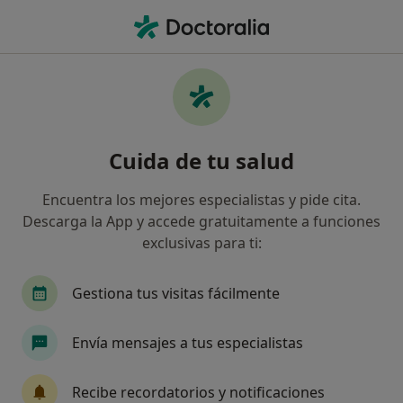
Men
Infertilidad • Santiago de Compostela, La Coruña
Filtros
• 1
Seguro
Mapa
Especialistas en Infertilidad en Santiago de
Cuida de tu salud
Compostela
Así organizamos los resultados
Encuentra los mejores especialistas y pide cita.
Descarga la App y accede gratuitamente a funciones
exclusivas para ti:
¿Qué especialidad estás buscando?
Ginecólogo
Fisioterapeuta
Dietista Nutri
Gestiona tus visitas fácilmente
Envía mensajes a tus especialistas
Recibe recordatorios y notificaciones