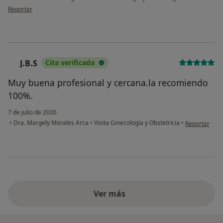
en opinión del usuario Ecl
Reportar
J.B.S
Cita verificada
J
Muy buena profesional y cercana.la recomiendo
100%.
7 de julio de 2026
en opinión del
•
Dra. Margely Morales Arca
•
Visita Ginecología y Obstetricia
•
Reportar
Ver más