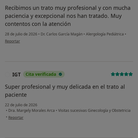
Recibimos un trato muy profesional y con mucha
paciencia y excepcional nos han tratado. Muy
contentos con la atención
28 de julio de 2026
•
Dr. Carlos García Magán
•
Alergología Pediátrica
•
en opinión del usuario SPL
Reportar
IGT
Cita verificada
I
Super profesional y muy delicada en el trato al
paciente
22 de julio de 2026
•
Dra. Margely Morales Arca
•
Visitas sucesivas Ginecología y Obstetricia
en opinión del usuario IGT
•
Reportar