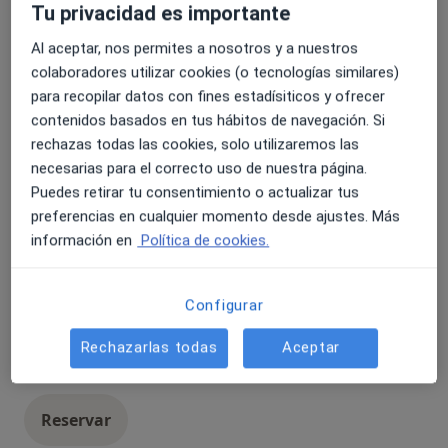
Tu privacidad es importante
Visita Ginecología y Obstetricia
Popular
Al aceptar, nos permites a nosotros y a nuestros
Visita Ginecología y Obstetricia
Detalles
colaboradores utilizar cookies (o tecnologías similares)
para recopilar datos con fines estadísiticos y ofrecer
Reservar
contenidos basados en tus hábitos de navegación. Si
rechazas todas las cookies, solo utilizaremos las
necesarias para el correcto uso de nuestra página.
Primera visita Ginecología y Obstetricia
Popular
Puedes retirar tu consentimiento o actualizar tus
Primera visita Ginecología y Obstetricia
Detalles
preferencias en cualquier momento desde ajustes. Más
información en
Política de cookies.
Reservar
Configurar
Visitas sucesivas Ginecología y
Popular
Obstetricia
Rechazarlas todas
Aceptar
Visitas sucesivas Ginecología y Obstetricia
Detalles
Reservar