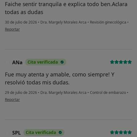
Faiche sentir tranquila e explica todo ben.Aclara
todas as dudas
30 de julio de 2026
•
Dra. Margely Morales Arca
•
Revisión ginecológica
•
en opinión del usuario M.F
Reportar
ANa
Cita verificada
A
Fue muy atenta y amable, como siempre! Y
resolvió todas mis dudas.
29 de julio de 2026
•
Dra. Margely Morales Arca
•
Control de embarazo
•
en opinión del usuario ANa
Reportar
SPL
Cita verificada
S