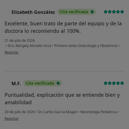
Elizabeth González
Cita verificada
E
Excelente, buen trato de parte del equipo y de la
doctora lo recomiendo al 100%.
21 de julio de 2026
•
Dra. Margely Morales Arca
•
Primera visita Ginecología y Obstetricia
•
en opinión del usuario Elizabeth González
Reportar
M.F.
Cita verificada
M
Puntualidad, explicación que se entiende bien y
amabilidad
20 de julio de 2026
•
Dr. Carlos García Magán
•
Neumología Pediátrica
•
en opinión del usuario M.F.
Reportar