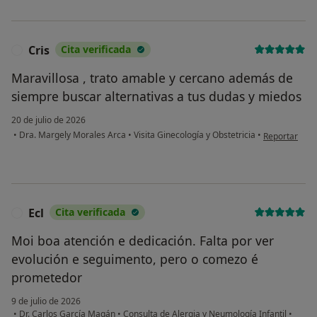
Cris
Cita verificada
C
Maravillosa , trato amable y cercano además de
siempre buscar alternativas a tus dudas y miedos
20 de julio de 2026
en opinión del
•
Dra. Margely Morales Arca
•
Visita Ginecología y Obstetricia
•
Reportar
Ecl
Cita verificada
E
Moi boa atención e dedicación. Falta por ver
evolución e seguimento, pero o comezo é
prometedor
9 de julio de 2026
•
Dr. Carlos García Magán
•
Consulta de Alergia y Neumología Infantil
•