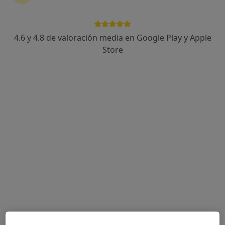
4.6 y 4.8 de valoración media en Google Play y Apple
Miranza Instituto Gómez-Ulla
Store
Oftalmólogo
34 opiniones
calle de Maruxa Mallo 3, Santiago de Compostela
•
Mapa
Miranza Instituto Gómez-Ulla
Primera visita Oftalmología
Precio sin especificar
Mostrar más servicios
Dra. María Del
Dra. María Gil
Dr. Álvaro Martín
Carmen Costa
Martínez
Ares
González
Oftalmólogo
Oftalmólogo
Oftalmólogo
Ver todos los especialistas (5)