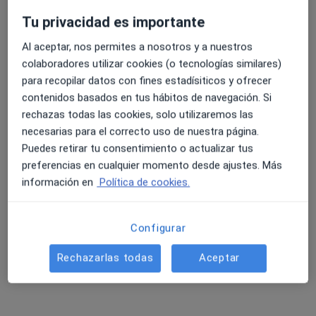
Ningún profesional de este centro tiene citas disponibles
Tu privacidad es importante
Al aceptar, nos permites a nosotros y a nuestros
Mostrar perfil
colaboradores utilizar cookies (o tecnologías similares)
para recopilar datos con fines estadísiticos y ofrecer
contenidos basados en tus hábitos de navegación. Si
rechazas todas las cookies, solo utilizaremos las
necesarias para el correcto uso de nuestra página.
Puedes retirar tu consentimiento o actualizar tus
preferencias en cualquier momento desde ajustes. Más
información en
Política de cookies.
Centro Oftalmológico Moreiras, S.L.
Configurar
Oftalmólogo
Eduardo Pondal 30, Santiago de Compostela
•
Mapa
Rechazarlas todas
Aceptar
Centro Oftalmológico Moreiras, S.L.
Ningún profesional de este centro tiene citas disponibles