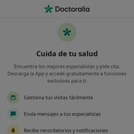
Men
Oftalmología • Santiago de Compostela, La Coruña
Filtros
• 1
Seguro
Mapa
Centros médicos de Oftalmología en
Cuida de tu salud
Santiago de Compostela
Así organizamos los resultados
Encuentra los mejores especialistas y pide cita.
Descarga la App y accede gratuitamente a funciones
exclusivas para ti:
¿Cuál es tu compañía aseguradora?
Adeslas
Asisa
Sanitas
DKV Seguros
Gestiona tus visitas fácilmente
Envía mensajes a tus especialistas
Recibe recordatorios y notificaciones