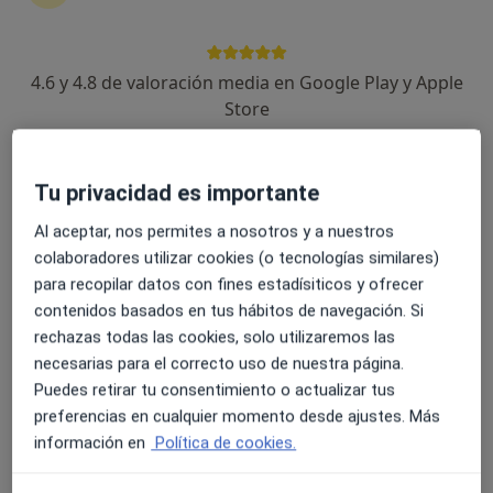
4.6 y 4.8 de valoración media en Google Play y Apple
Opción de pago online
Store
Nuria Llagostera
·
Ver más
Psicólogo
31 opiniones
Tu privacidad es importante
Gestión emocional, comunicación y autoestima
Al aceptar, nos permites a nosotros y a nuestros
Especializada en trauma, apego y relaciones
colaboradores utilizar cookies (o tecnologías similares)
Empatía, calidez y escucha sin juicios
para recopilar datos con fines estadísiticos y ofrecer
contenidos basados en tus hábitos de navegación. Si
Dirección
Online
rechazas todas las cookies, solo utilizaremos las
necesarias para el correcto uso de nuestra página.
Carrer Francesc Castells 10, Calella
•
Mapa
Puedes retirar tu consentimiento o actualizar tus
Nuria Llagostera
preferencias en cualquier momento desde ajustes. Más
información en
Política de cookies.
Primera visita Psicología
65 €
Este especialista no ofrece reserva de cita online en esta dirección.