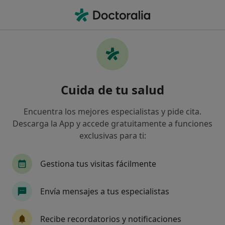
Men
Inseguridad • Calella, Barcelona
Filtros
• 1
Mapa
Especialistas en Inseguridad en Calella
Cuida de tu salud
Así organizamos los resultados
Encuentra los mejores especialistas y pide cita.
Descarga la App y accede gratuitamente a funciones
¿Qué especialidad estás buscando?
exclusivas para ti:
Psicólogo
Gestiona tus visitas fácilmente
Envía mensajes a tus especialistas
Recibe recordatorios y notificaciones