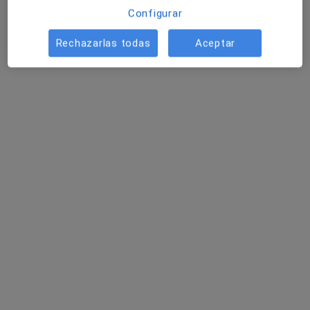
Configurar
Pedir una cita
Rechazarlas todas
Aceptar
Opción de pago online
Romina García
·
Ver más
Psicóloga
23 opiniones
Gestión emocional, relaciones y autoestima
Especialista en Estrés, Apego y PAS
Presencial y online