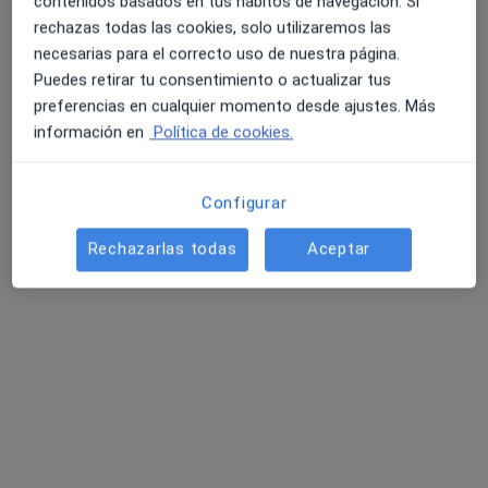
contenidos basados en tus hábitos de navegación. Si
rechazas todas las cookies, solo utilizaremos las
necesarias para el correcto uso de nuestra página.
4.6 y 4.8 de valoración media en Google Play y Apple
Puedes retirar tu consentimiento o actualizar tus
Clindex
Store
preferencias en cualquier momento desde ajustes. Más
información en
Política de cookies.
·
Ver más
Analista clínico, Enfermero, Fisioterapeuta
664 opiniones
Calle Sor Valentina Mirón, 2-4, Plasencia
•
Mapa
Configurar
Clindex
Rechazarlas todas
Aceptar
Visita Fisioterapia
Servicio gratuito
Mostrar más servicios
Ningún profesional de este centro tiene citas disponibles
Mostrar perfil
Página De Inicio
Enfermedades