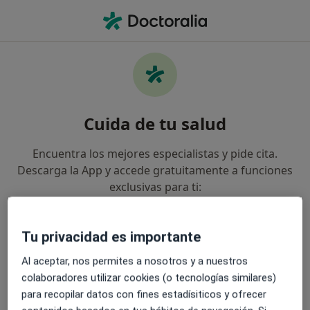
Men
Insuficiencia Cardíaca • Plasencia, Cáceres
Filtros
• 1
Seguro
Mapa
Especialistas en Insuficiencia cardíaca en
Cuida de tu salud
Plasencia
Así organizamos los resultados
Encuentra los mejores especialistas y pide cita.
Descarga la App y accede gratuitamente a funciones
exclusivas para ti:
¿Qué especialidad estás buscando?
Analista clínico
Enfermero
Fisioterapeut
Gestiona tus visitas fácilmente
Tu privacidad es importante
Al aceptar, nos permites a nosotros y a nuestros
Envía mensajes a tus especialistas
colaboradores utilizar cookies (o tecnologías similares)
para recopilar datos con fines estadísiticos y ofrecer
Recibe recordatorios y notificaciones