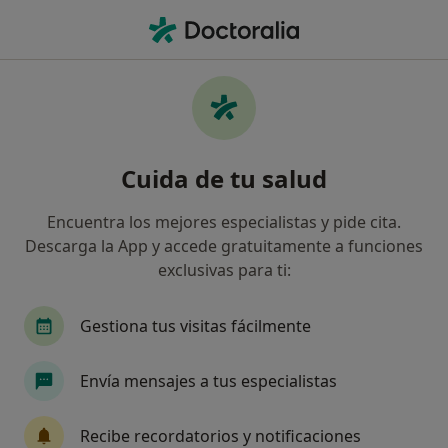
Men
Juanetes Hallux Valgus • El Ejido, Almería
Filtros
• 1
Seguro
Mapa
Especialistas en Juanetes (Hallux valgus) en
Cuida de tu salud
El Ejido
Así organizamos los resultados
Encuentra los mejores especialistas y pide cita.
Descarga la App y accede gratuitamente a funciones
exclusivas para ti:
¿Qué especialidad estás buscando?
Podólogo
Traumatólogo
Ginecólogo
Gestiona tus visitas fácilmente
Envía mensajes a tus especialistas
Recibe recordatorios y notificaciones