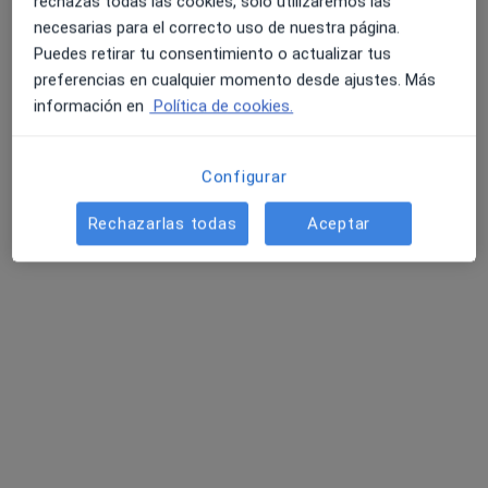
rechazas todas las cookies, solo utilizaremos las
necesarias para el correcto uso de nuestra página.
Puedes retirar tu consentimiento o actualizar tus
preferencias en cualquier momento desde ajustes. Más
Esteban de Haro Navarro
información en
Política de cookies.
·
Ver más
Podólogo
175 opiniones
Configurar
Calle Neptuno, 29, El Ejido
•
Mapa
Clínica Antonio Castañeda
Rechazarlas todas
Aceptar
Primera visita Podología
Precio sin especificar
Este especialista no ofrece reserva de cita online en esta dirección.
Pedir una cita