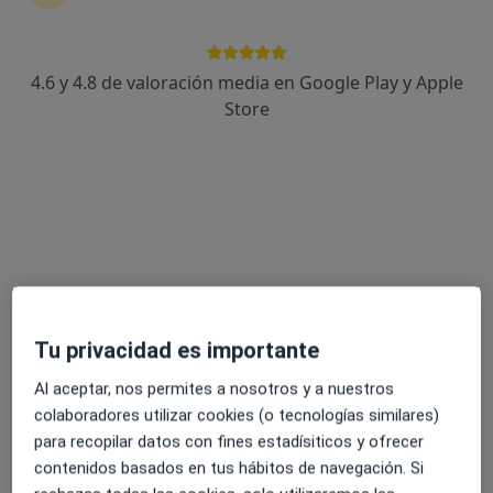
4.6 y 4.8 de valoración media en Google Play y Apple
Fernando Martínez Merino
Store
·
Ver más
Podólogo
377 opiniones
C. Conde de Barcelona, 32, El Ejido
•
Mapa
HLA El Ejido
Cirugía de uña encarnada
desde 400 €
Este especialista no ofrece reserva de cita online en esta dirección.
Pedir una cita
Tu privacidad es importante
Al aceptar, nos permites a nosotros y a nuestros
colaboradores utilizar cookies (o tecnologías similares)
para recopilar datos con fines estadísiticos y ofrecer
contenidos basados en tus hábitos de navegación. Si