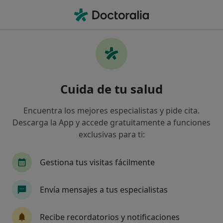
Men
Metatarsalgia • El Ejido, Almería
Filtros
• 1
Seguro
Mapa
Especialistas en Metatarsalgia en El Ejido
Cuida de tu salud
Así organizamos los resultados
Encuentra los mejores especialistas y pide cita.
Descarga la App y accede gratuitamente a funciones
¿Qué especialidad estás buscando?
exclusivas para ti:
Podólogo
Ginecólogo
Médico general
Gestiona tus visitas fácilmente
Envía mensajes a tus especialistas
Recibe recordatorios y notificaciones