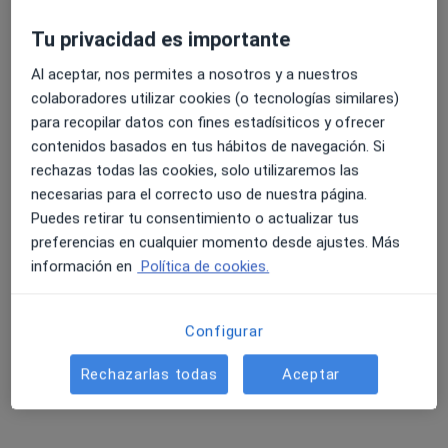
Tu privacidad es importante
Jorge Jiménez Lizana
Al aceptar, nos permites a nosotros y a nuestros
·
Ver más
Podólogo
colaboradores utilizar cookies (o tecnologías similares)
62 opiniones
para recopilar datos con fines estadísiticos y ofrecer
contenidos basados en tus hábitos de navegación. Si
C. Conde de Barcelona, 32, El Ejido
•
Mapa
rechazas todas las cookies, solo utilizaremos las
HLA El Ejido
necesarias para el correcto uso de nuestra página.
Análisis de la marcha
desde 50 €
Puedes retirar tu consentimiento o actualizar tus
Este especialista no ofrece reserva de cita online en esta dirección.
preferencias en cualquier momento desde ajustes. Más
información en
Política de cookies.
Pedir una cita
Configurar
Rechazarlas todas
Aceptar