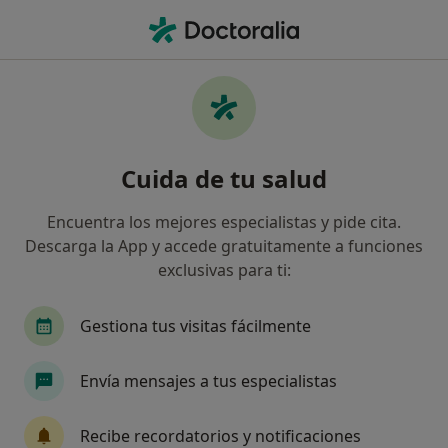
Men
Metatarsalgia • Berja, Almería
Filtros
• 1
Mapa
Especialistas en Metatarsalgia en Berja
Cuida de tu salud
Así organizamos los resultados
Encuentra los mejores especialistas y pide cita.
Descarga la App y accede gratuitamente a funciones
¿Qué especialidad estás buscando?
exclusivas para ti:
Podólogo
Gestiona tus visitas fácilmente
Envía mensajes a tus especialistas
Recibe recordatorios y notificaciones