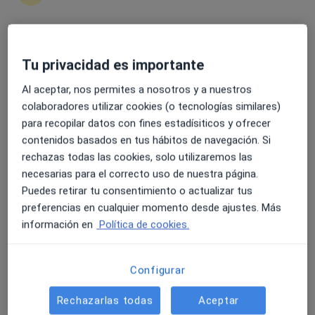
4.6 y 4.8 de valoración media en Google Play y Apple
Jorge Jiménez Lizana
Tu privacidad es importante
Store
·
Ver más
Podólogo
62 opiniones
Al aceptar, nos permites a nosotros y a nuestros
colaboradores utilizar cookies (o tecnologías similares)
Avenida Manuel Salmerón 27 (1B), Berja
•
Mapa
para recopilar datos con fines estadísiticos y ofrecer
Clínica del pie Indalpodólogos - Tu Podólogo en Berja
contenidos basados en tus hábitos de navegación. Si
Plantillas a medida
170 €
rechazas todas las cookies, solo utilizaremos las
Este especialista no ofrece reserva de cita online en esta dirección.
necesarias para el correcto uso de nuestra página.
Puedes retirar tu consentimiento o actualizar tus
Pedir una cita
preferencias en cualquier momento desde ajustes. Más
información en
Política de cookies.
Configurar
Rechazarlas todas
Aceptar