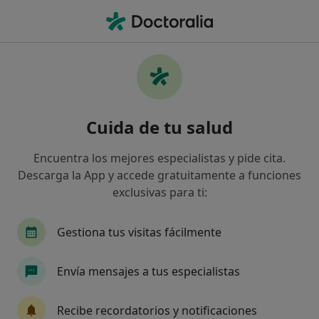
Men
Lesión Slap • Palma de Mallorca, Islas Baleares
Filtros
• 1
Mapa
Especialistas en Lesión SLAP en Palma de
Cuida de tu salud
Mallorca
Así organizamos los resultados
Encuentra los mejores especialistas y pide cita.
Descarga la App y accede gratuitamente a funciones
exclusivas para ti:
¿Qué especialidad estás buscando?
Fisioterapeuta
Gestiona tus visitas fácilmente
Envía mensajes a tus especialistas
Recibe recordatorios y notificaciones