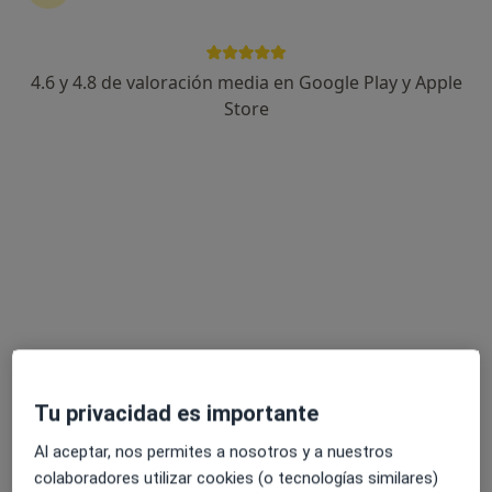
4.6 y 4.8 de valoración media en Google Play y Apple
Melani Costa Schmid
Store
·
Ver más
Fisioterapeuta
86 opiniones
Carrer Camamilla, 6, Palma de Mallorca
•
Mapa
Centro Melani Costa
Visita Fisioterapia
55 €
Este especialista no ofrece reserva de cita online en esta dirección.
Pedir una cita
Tu privacidad es importante
Al aceptar, nos permites a nosotros y a nuestros
colaboradores utilizar cookies (o tecnologías similares)