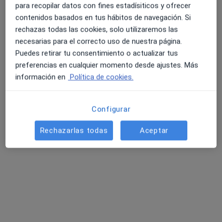
para recopilar datos con fines estadísiticos y ofrecer
contenidos basados en tus hábitos de navegación. Si
rechazas todas las cookies, solo utilizaremos las
necesarias para el correcto uso de nuestra página.
Opción de pago online
Puedes retirar tu consentimiento o actualizar tus
Ramón Lleonart Pizá
preferencias en cualquier momento desde ajustes. Más
·
Ver más
Fisioterapeuta
información en
Política de cookies.
54 opiniones
Carrer d'Enric Alzamora, 1, Palma de Mallorca
•
Mapa
Configurar
Activefisio
Visita Fisioterapia
desde 55 €
Rechazarlas todas
Aceptar
Este especialista no ofrece reserva de cita online en esta dirección.
Pedir una cita