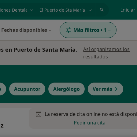
dad, enfermedad o nombre
p. ej. Madrid
Iniciar
Fechas disponibles
Más filtros
•
1
es en Puerto de Santa Maria,
Así organizamos los
resultados
o
Acupuntor
Alergólogo
Ver más
La reserva de cita online no está dispon
Pedir una cita
ez