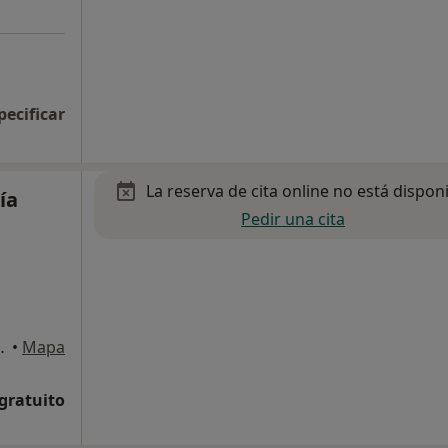
pecificar
La reserva de cita online no está dispon
ía
Pedir una cita
rto de Santa Maria, El
•
Mapa
 gratuito