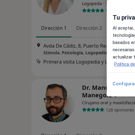
·
Ver más
Logopeda
5 opiniones
Tu priv
Dirección 1
Dirección 2
Online
Al aceptar,
tecnologías
basados en
Avda De Cádiz, 8, Puerto Real
•
Mapa
necesarias
Stimula. Psicología, Logopedia y Fisioterapi
actualizar
Primera visita Logopedia y Logofoniatrí
Política d
Configura
Dr. Manuel Peñal
Manegold
Cirujano oral y maxilofacia
128 opiniones