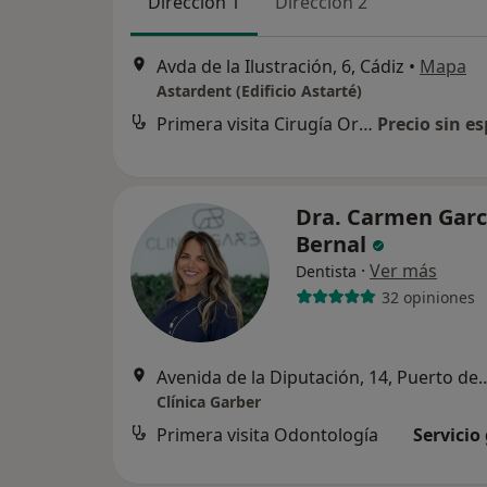
Dirección 1
Dirección 2
Avda de la Ilustración, 6, Cádiz
•
Mapa
Astardent (Edificio Astarté)
Primera visita Cirugía Oral y Maxilofacial
Precio sin es
Dra. Carmen Garc
Bernal
·
Ver más
Dentista
32 opiniones
Avenida de la Diputación, 14, Pue
Clínica Garber
Primera visita Odontología
Servicio