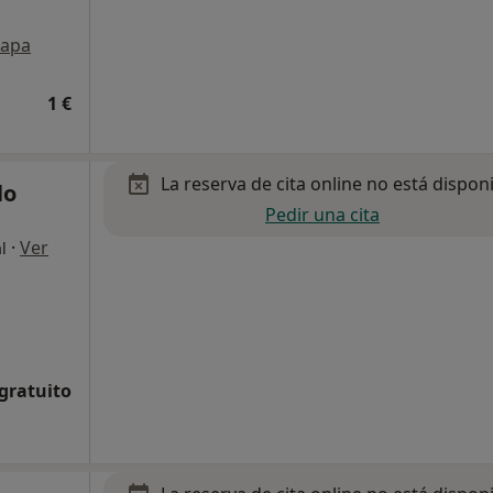
apa
1 €
La reserva de cita online no está dispon
lo
Pedir una cita
·
Ver
l
 gratuito