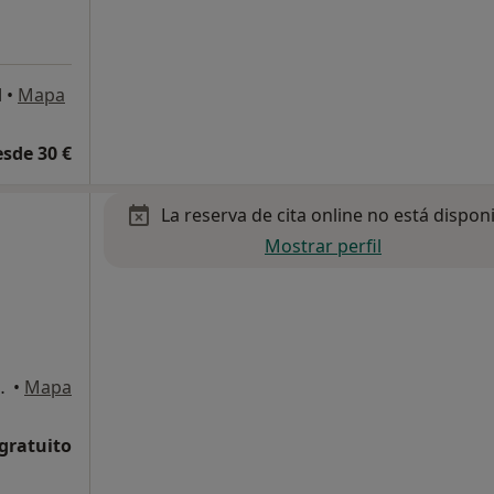
l
•
Mapa
esde 30 €
La reserva de cita online no está dispon
Mostrar perfil
rto de Santa Maria, El
•
Mapa
 gratuito