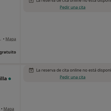
La reserva de cita online no está dispon
Pedir una cita
rto de Santa Maria, El
•
Mapa
 gratuito
La reserva de cita online no está dispon
Pedir una cita
lla
•
Mapa