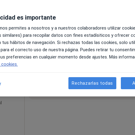
acidad es importante
 nos permites a nosotros y a nuestros colaboradores utilizar cooki
 similares) para recopilar datos con fines estadísiticos y ofrecer 
 tus hábitos de navegación. Si rechazas todas las cookies, solo uti
 para el correcto uso de nuestra página. Puedes retirar tu consenti
a
 tus preferencias en cualquier momento desde ajustes. Más informa
a
60 €
e cookies.
Rechazarlas todas
A
r
La reserva de cita online no está dispon
ba
Pedir una cita
l