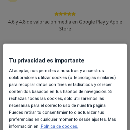
4.6 y 4.8 de valoración media en Google Play y Apple
Dra. Lorena Vila Cobreros
Store
·
Ver más
Dermatóloga
53 opiniones
Avenida del Morer Nº6 Bajo Comercial, Oliva
•
Mapa
Instituto Dermatológico Casanova
Tu privacidad es importante
Visita Dermatología
70 €
Al aceptar, nos permites a nosotros y a nuestros
Este especialista no ofrece reserva de cita online en esta dirección.
colaboradores utilizar cookies (o tecnologías similares)
Pedir una cita
para recopilar datos con fines estadísiticos y ofrecer
contenidos basados en tus hábitos de navegación. Si
rechazas todas las cookies, solo utilizaremos las
necesarias para el correcto uso de nuestra página.
Puedes retirar tu consentimiento o actualizar tus
preferencias en cualquier momento desde ajustes. Más
información en
Política de cookies.