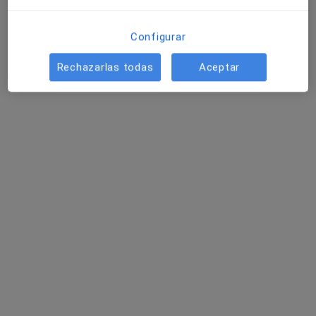
Configurar
Dr. Andrés Casanova Esquembre
Rechazarlas todas
Aceptar
·
Ver más
Dermatólogo, Médico estético
150 opiniones
Dirección 1
Dirección 2
Avenida del Morer Nº6 Bajo Comercial, Oliva
•
Mapa
Instituto Dermatológico Casanova
Visita Dermatología
70 €
Este especialista no ofrece reserva de cita online en esta dirección.
Pedir una cita