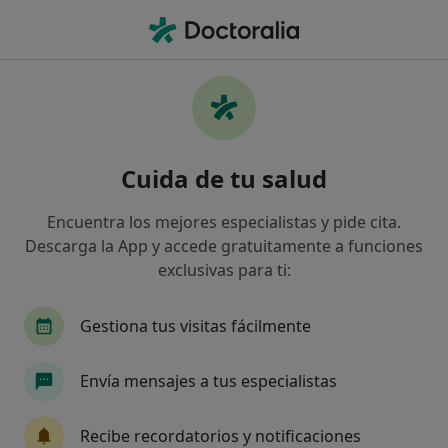
Men
Manchas En La Piel • Oliva, Valencia
Filtros
• 1
Seguro
Mapa
Especialistas en Manchas en la piel en Oliva
Cuida de tu salud
Así organizamos los resultados
Encuentra los mejores especialistas y pide cita.
Descarga la App y accede gratuitamente a funciones
¿Qué especialidad estás buscando?
exclusivas para ti:
Dermatólogo
Médico estético
Ginecólogo
Gestiona tus visitas fácilmente
Envía mensajes a tus especialistas
Recibe recordatorios y notificaciones