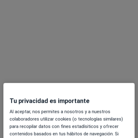
Trato humano, asertiva, práctica y resolutiva.
Dirección
Online
Calle de la Pueblanueva 35, Madrid
•
Mapa
Gabinete de psicología clínica privada.
Primera visita Psicología
65 €
Este especialista no ofrece reserva de cita online en esta dirección.
Pedir una cita
Tu privacidad es importante
Al aceptar, nos permites a nosotros y a nuestros
colaboradores utilizar cookies (o tecnologías similares)
para recopilar datos con fines estadísiticos y ofrecer
contenidos basados en tus hábitos de navegación. Si