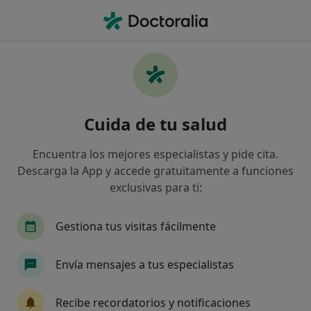
Men
Miedo A Las Aguas Profundas • Madrid, Madrid
Filtros
• 1
Seguro
Mapa
Especialistas en Miedo a las aguas
Cuida de tu salud
profundas en Madrid
Así organizamos los resultados
Encuentra los mejores especialistas y pide cita.
Descarga la App y accede gratuitamente a funciones
exclusivas para ti:
¿Qué especialidad estás buscando?
Psicólogo
Psicólogo infantil
Sexólogo
Gestiona tus visitas fácilmente
Envía mensajes a tus especialistas
Recibe recordatorios y notificaciones