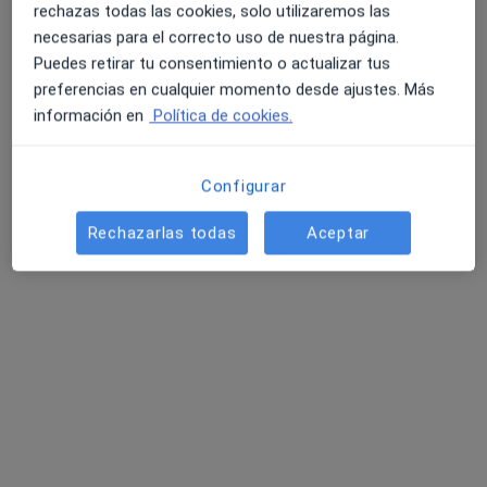
rechazas todas las cookies, solo utilizaremos las
Susana Hontangas Berrio
necesarias para el correcto uso de nuestra página.
·
Ver más
Psicóloga
Puedes retirar tu consentimiento o actualizar tus
16 opiniones
preferencias en cualquier momento desde ajustes. Más
información en
Política de cookies.
Dirección
Online
Configurar
Paseo Juan Antonio Vallejo Nagera Botas 36, Madrid
•
Mapa
SH psicologos
Rechazarlas todas
Aceptar
Consulta online
desde 70 €
Este especialista no ofrece reserva de cita online en esta dirección.
Pedir una cita