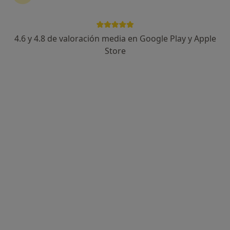
4.6 y 4.8 de valoración media en Google Play y Apple
Store
Perfil nuevo
Inés Pérez Romero
·
Ver más
Psicóloga
4 opiniones
Dirección
Online
Calle de Alberto Aguilera 32, Madrid
•
Mapa
IPR Psicología Argüelles
Sesión individualizada y personalizada
70 €
Este especialista no ofrece reserva de cita online en esta dirección.
Pedir una cita