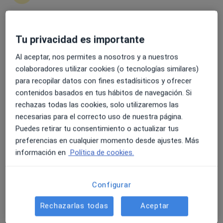
4.6 y 4.8 de valoración media en Google Play y Apple
Ana Mena
Tu privacidad es importante
Store
·
Ver más
Psicóloga
Al aceptar, nos permites a nosotros y a nuestros
86 opiniones
colaboradores utilizar cookies (o tecnologías similares)
para recopilar datos con fines estadísiticos y ofrecer
Dirección
Online 1
Online 2
contenidos basados en tus hábitos de navegación. Si
rechazas todas las cookies, solo utilizaremos las
Calle Terrero Monesterio, 46 B, San Roque
•
Mapa
necesarias para el correcto uso de nuestra página.
Clínica de Logopedia Logopeda Elizabeth Sánchez
Puedes retirar tu consentimiento o actualizar tus
preferencias en cualquier momento desde ajustes. Más
Primera visita Psicología
60 €
información en
Política de cookies.
Este especialista no ofrece reserva de cita online en esta dirección.
Pedir una cita
Configurar
Rechazarlas todas
Aceptar