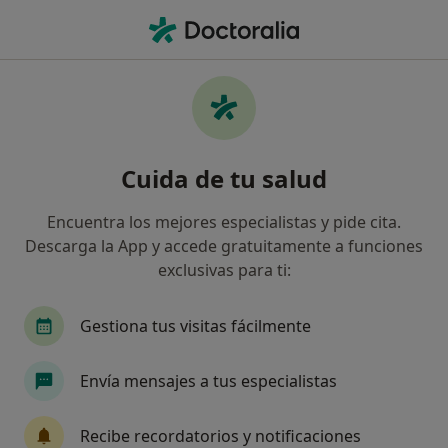
Men
Miedos • San Roque, Cádiz
Filtros
• 1
Mapa
Especialistas en Miedos en San Roque
Cuida de tu salud
Así organizamos los resultados
Encuentra los mejores especialistas y pide cita.
Descarga la App y accede gratuitamente a funciones
¿Qué especialidad estás buscando?
exclusivas para ti:
Psicólogo
Logopeda
Psicólogo infantil
Gestiona tus visitas fácilmente
Envía mensajes a tus especialistas
Recibe recordatorios y notificaciones