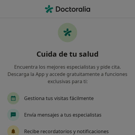
Men
Mordida Abierta • Pozuelo de Alarcón, Madrid
Filtros
• 1
Seguro
Mapa
Especialistas en Mordida abierta en Pozuelo
Cuida de tu salud
de Alarcón
Así organizamos los resultados
Encuentra los mejores especialistas y pide cita.
Descarga la App y accede gratuitamente a funciones
exclusivas para ti:
¿Qué especialidad estás buscando?
Dentista
Cirujano oral y maxilofacial
Psi
Gestiona tus visitas fácilmente
Envía mensajes a tus especialistas
Recibe recordatorios y notificaciones