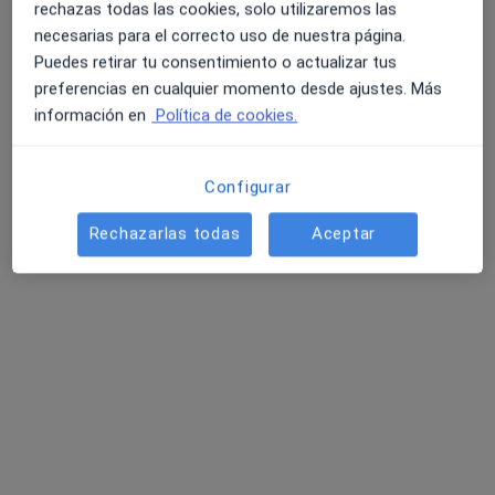
rechazas todas las cookies, solo utilizaremos las
necesarias para el correcto uso de nuestra página.
Puedes retirar tu consentimiento o actualizar tus
preferencias en cualquier momento desde ajustes. Más
información en
Política de cookies.
Configurar
Dra. Cecilia León García
Rechazarlas todas
Aceptar
·
Ver más
Dentista
30 opiniones
c/ Rumania, 3, local 6, Pozuelo de Alarcón
•
Mapa
Clínica Dental de Odontologia Natural Dra.León
Primera visita Odontología
Servicio gratuito
Este especialista no ofrece reserva de cita online en esta dirección.
Pedir una cita