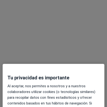
Dra. María Teresa Cristobal Romeo
·
Ver más
Dentista
22 opiniones
C/ Pleyades 7, Aravaca
•
Mapa
Clinica Dental Doctores Cristobal - Aravaca
Tu privacidad es importante
Primera visita Odontología
Servicio gratuito
Al aceptar, nos permites a nosotros y a nuestros
Este especialista no ofrece reserva de cita online en esta dirección.
colaboradores utilizar cookies (o tecnologías similares)
Pedir una cita
para recopilar datos con fines estadísiticos y ofrecer
contenidos basados en tus hábitos de navegación. Si