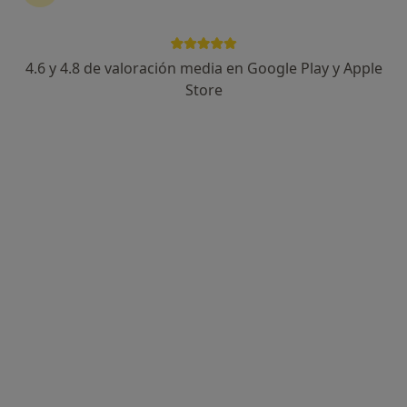
4.6 y 4.8 de valoración media en Google Play y Apple
Store
Opción de pago online
Alicia Escolante Robles
·
Ver más
Psicóloga
21 opiniones
Dirección
Online
Calle Iglesia 5, Pozuelo de Alarcón
•
Mapa
Alicia Escolante Robles Psicología
Consulta online
55 €
Este especialista no ofrece reserva de cita online en esta dirección.
Pedir una cita